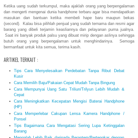
Ketika uang sudah terkumpul, maka ajaklah orang yang berpengalaman
dan mengerti mengenai dunia handphone terbaru agar bisa mendapatkan
masukan dan bantuan ketika membeli hape baru maupun bekas
(second). Kalau bisa pilihlah penjual yang sudah ternama dan resmi agar
barang yang dibeli terjamin keasliannya dan pelayanan purna jualnya.
Saat ini banyak produk palsu yang dibuat mirip dengan aslinya sehingga
butuh orang yang berpengalaman untuk menghindarinya. Semoga
bermanfaat untuk kita semua, terima kasih.
ARTIKEL TERKAIT :
Tips Cara Menyelesaikan Perdebatan Tanpa Ribut Debat
Kusir
Cara Memilih Baju/Pakaian Cepat Mudah Tanpa Bingung
Cara Mempunyai Uang Satu Triliun/Trilyun Lebih Mudah &
Cepat
Cara Meningkatkan Kecepatan Mengisi Baterai Handphone
(HP)
Cara Memperlebar Cakupan Lensa Kamera Handphone /
Ponsel
Tips Bagaimana Cara Mengatasi Sering Lupa Ketinggalan
Barang
Mengalah Lebih Baik daripada Berantem/Bertengkar dengan