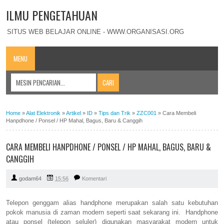
ILMU PENGETAHUAN
SITUS WEB BELAJAR ONLINE - WWW.ORGANISASI.ORG
MENU
Home
»
Alat Elektronik
»
Artikel
»
ID
»
Tips dan Trik
»
ZZC001
»
Cara Membeli
Hanpdhone / Ponsel / HP Mahal, Bagus, Baru & Canggih
CARA MEMBELI HANPDHONE / PONSEL / HP MAHAL, BAGUS, BARU &
CANGGIH
godam64
15:56
Komentari
Telepon genggam alias handphone merupakan salah satu kebutuhan
pokok manusia di zaman modern seperti saat sekarang ini. Handphone
atau ponsel (telepon seluler) digunakan masyarakat modern untuk