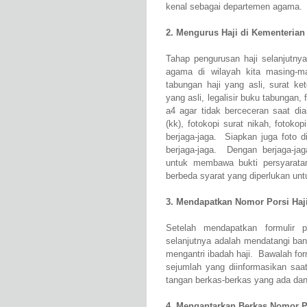
kenal sebagai departemen agama.
2. Mengurus Haji di Kementeria
Tahap pengurusan haji selanjutny
agama di wilayah kita masing-m
tabungan haji yang asli, surat ke
yang asli, legalisir buku tabungan,
a4 agar tidak berceceran saat diar
(kk), fotokopi surat nikah, fotoko
berjaga-jaga. Siapkan juga foto d
berjaga-jaga. Dengan berjaga-ja
untuk membawa bukti persyarata
berbeda syarat yang diperlukan unt
3. Mendapatkan Nomor Porsi Haji
Setelah mendapatkan formulir
selanjutnya adalah mendatangi ban
mengantri ibadah haji. Bawalah for
sejumlah yang diinformasikan saa
tangan berkas-berkas yang ada dan 
4. Mengantarkan Berkas Nomor 