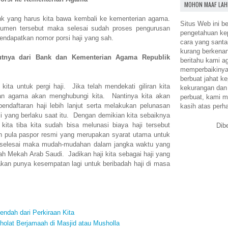
MOHON MAAF LAH
nk yang harus kita bawa kembali ke kementerian agama.
Situs Web ini be
umen tersebut maka selesai sudah proses pengurusan
pengetahuan k
endapatkan nomor porsi haji yang sah.
cara yang santa
kurang berkena
utnya dari Bank dan Kementerian Agama Republik
beritahu kami a
memperbaikinya.
berbuat jahat ke
 kita untuk pergi haji. Jika telah mendekati giliran kita
kekurangan dan
an agama akan menghubungi kita. Nantinya kita akan
perbuat, kami m
endaftaran haji lebih lanjut serta melakukan pelunasan
kasih atas perh
haji yang berlaku saat itu. Dengan demikian kita sebaiknya
kita tiba kita sudah bisa melunasi biaya haji tersebut
Dib
 pula paspor resmi yang merupakan syarat utama untuk
h selesai maka mudah-mudahan dalam jangka waktu yang
llah Mekah Arab Saudi. Jadikan haji kita sebagai haji yang
akan punya kesempatan lagi untuk beribadah haji di masa
endah dari Perkiraan Kita
holat Berjamaah di Masjid atau Musholla