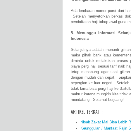
Ada lembaran nomor porsi dari ba
Setelah menyetorkan berkas dok
pendaftaran haji tahap awal guna m
5. Menunggu Informasi Selanj
Indonesia
Selanjutnya adalah menanti giliran
maka pihak bank atau kementeri
diminta untuk melakukan proses p
biaya pergi haji sesuai tarif naik 
tetap menabung agar saat giliran 
dengan mudah dan cepat. Siapkan
bepergian ke luar negeri. Setela
tidak lama bisa pergi haji ke Baitu
mabrur karena mungkin kita tidak 
mendatang. Selamat berjuang!
ARTIKEL TERKAIT :
Nisab Zakat Mal Bisa Lebih R
Keunggulan / Manfaat Rajin S