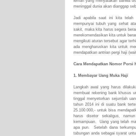
lemah yang menyatakan bahwa oran
meninggal dunia akan dianggap seb
Jadi apabila saat ini kita tela
mempunyai tubuh yang sehat atau
sakit, maka kita harus segera bera
merekomendasikan kita untuk berang
mengikuti aturan tersebut agar terh
ada mengharuskan kita untuk mend
mendapatkan antrian pergi haji (wait
Cara Mendapatkan Nomor Porsi Ha
1. Membayar Uang Muka Haji
Langkah awal yang harus dilakuk
membuat rekening bank khusus unt
tinggal menyetorkan sejumlah uan
tahun 2014 ini di suatu bank ter
25.100.000,- untuk bisa mendapatk
harus disetor sekaligus, namun
kemampuan. Uang yang telah masuk
apa pun. Setelah dana terkumpul
tabungan anda sebagai syarat untu