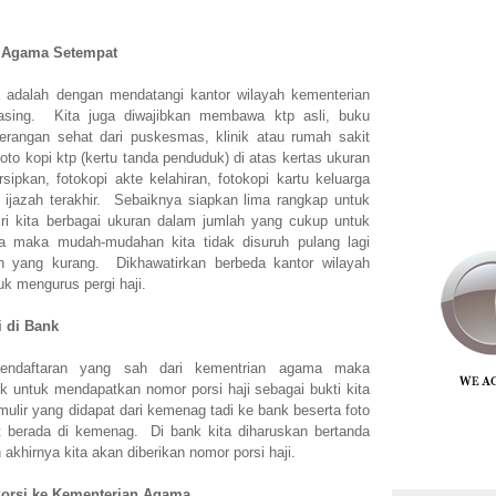
n Agama Setempat
a adalah dengan mendatangi kantor wilayah kementerian
asing. Kita juga diwajibkan membawa ktp asli, buku
terangan sehat dari puskesmas, klinik atau rumah sakit
 foto kopi ktp (kertu tanda penduduk) di atas kertas ukuran
sipkan, fotokopi akte kelahiran, fotokopi kartu keluarga
pi ijazah terakhir. Sebaiknya siapkan lima rangkap untuk
iri kita berbagai ukuran dalam jumlah yang cukup untuk
ga maka mudah-mudahan kita tidak disuruh pulang lagi
n yang kurang. Dikhawatirkan berbeda kantor wilayah
uk mengurus pergi haji.
 di Bank
 pendaftaran yang sah dari kementrian agama maka
k untuk mendapatkan nomor porsi haji sebagai bukti kita
mulir yang didapat dari kemenag tadi ke bank beserta foto
t berada di kemenag. Di bank kita diharuskan bertanda
akhirnya kita akan diberikan nomor porsi haji.
Porsi ke Kementerian Agama