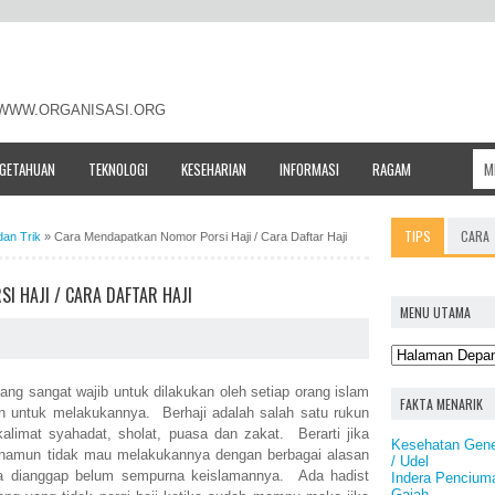
- WWW.ORGANISASI.ORG
NGETAHUAN
TEKNOLOGI
KESEHARIAN
INFORMASI
RAGAM
TIPS
CARA
dan Trik
»
Cara Mendapatkan Nomor Porsi Haji / Cara Daftar Haji
 HAJI / CARA DAFTAR HAJI
MENU UTAMA
yang sangat wajib untuk dilakukan oleh setiap orang islam
FAKTA MENARIK
 untuk melakukannya. Berhaji adalah salah satu rukun
alimat syahadat, sholat, puasa dan zakat. Berarti jika
Kesehatan Genet
 namun tidak mau melakukannya dengan berbagai alasan
/ Udel
sa dianggap belum sempurna keislamannya. Ada hadist
Indera Pencium
Gajah