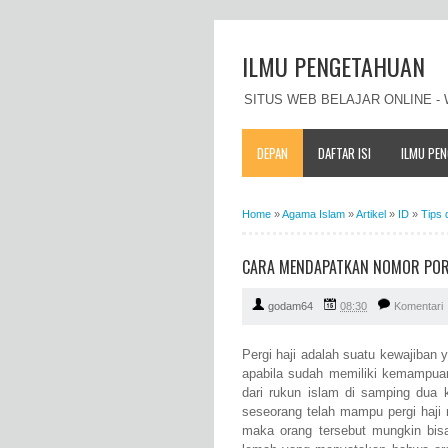
ILMU PENGETAHUAN
SITUS WEB BELAJAR ONLINE 
DEPAN
DAFTAR ISI
ILMU PE
Home
»
Agama Islam
»
Artikel
»
ID
»
Tips 
CARA MENDAPATKAN NOMOR PORSI
godam64
08:30
Komentari
Pergi haji adalah suatu kewajiban 
apabila sudah memiliki kemampuan
dari rukun islam di samping dua k
seseorang telah mampu pergi haji
maka orang tersebut mungkin bi