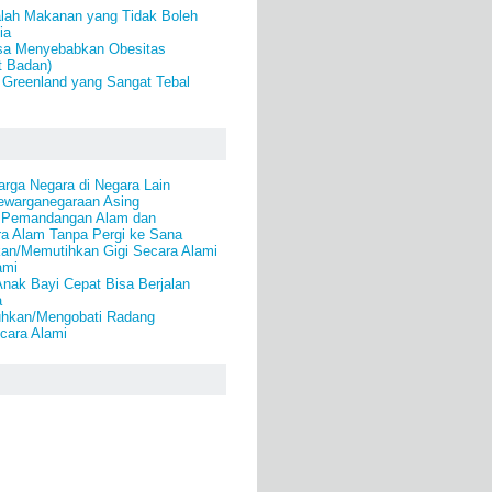
alah Makanan yang Tidak Boleh
ia
isa Menyebabkan Obesitas
t Badan)
 Greenland yang Sangat Tebal
rga Negara di Negara Lain
warganegaraan Asing
i Pemandangan Alam dan
a Alam Tanpa Pergi ke Sana
an/Memutihkan Gigi Secara Alami
ami
nak Bayi Cepat Bisa Berjalan
a
hkan/Mengobati Radang
cara Alami