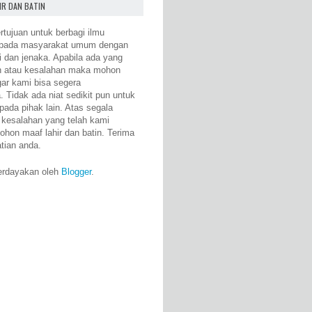
IR DAN BATIN
rtujuan untuk berbagi ilmu
epada masyarakat umum dengan
i dan jenaka. Apabila ada yang
n atau kesalahan maka mohon
gar kami bisa segera
 Tidak ada niat sedikit pun untuk
pada pihak lain. Atas segala
 kesalahan yang telah kami
ohon maaf lahir dan batin. Terima
atian anda.
erdayakan oleh
Blogger
.