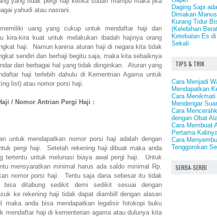
g yang tidak pergi haji ketika sudah mampu maka jika
Daging Sapi ad
agai yahudi atau nasrani.
Dimakan Manus
Kurang Tidur B
h memiliki uang yang cukup untuk mendaftar haji dan
(Kelebihan Bera
Ketebalan Es di
 kira-kira kuat untuk melakukan ibadah hajinya orang
Sekali
ngkat haji. Namun karena aturan haji di negara kita tidak
kat sendiri dan berhaji begitu saja, maka kita sebaiknya
TIPS & TRIK
indar dari berbagai hal yang tidak diinginkan. Aturan yang
aftar haji terlebih dahulu di Kementrian Agama untuk
Cara Menjadi Wa
ing list) atau nomor porsi haji.
Mendapatkan Ke
Cara Menikmat
ji / Nomor Antrian Pergi Haji :
Mendengar Suar
Cara Mencerahk
dengan Obat Al
Cara Membuat A
Pertama Kaliny
an untuk mendapatkan nomor porsi haji adalah dengan
Cara Menyembu
Tenggorokan Se
uk pergi haji. Setelah rekening haji dibuat maka anda
g tertentu untuk melunasi biaya awal pergi haji. Untuk
tentu mensyaratkan minimal harus ada saldo minimal Rp.
SERBA-SERBI
an nomor porsi haji. Tentu saja dana sebesar itu tidak
 bisa ditabung sedikit demi sedikit sesuai dengan
 ke rekening haji tidak dapat diambill dengan alasan
 maka anda bisa mendapatkan legalisir fotokopi buku
k mendaftar haji di kementerian agama atau dulunya kita