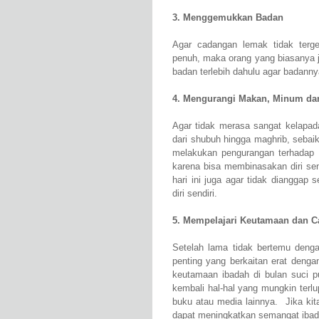
3. Menggemukkan Badan
Agar cadangan lemak tidak terg
penuh, maka orang yang biasanya 
badan terlebih dahulu agar badannya
4. Mengurangi Makan, Minum da
Agar tidak merasa sangat kelapad
dari shubuh hingga maghrib, sebai
melakukan pengurangan terhadap
karena bisa membinasakan diri send
hari ini juga agar tidak dianggap
diri sendiri.
5. Mempelajari Keutamaan dan 
Setelah lama tidak bertemu denga
penting yang berkaitan erat denga
keutamaan ibadah di bulan suci 
kembali hal-hal yang mungkin terl
buku atau media lainnya. Jika kit
dapat meningkatkan semangat ibadah 