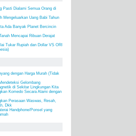
g Pasti Dialami Semua Orang di
ah Mengeluarkan Uang Babi Tahun
ita Ada Banyak Planet Bercincin
Tanah Mencapai Ribuan Derajat
lai Tukar Rupiah dan Dollar VS ORI
esia)
yang dengan Harga Murah (Tidak
 Mendeteksi Gelombang
gnetik di Sekitar Lingkungan Kita
gkan Komedo Secara Alami dengan
gkan Perasaan Waswas, Resah,
ah, Dkk
aterai Handphone/Ponsel yang
Rumah