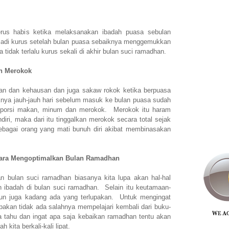
erus habis ketika melaksanakan ibadah puasa sebulan
jadi kurus setelah bulan puasa sebaiknya menggemukkan
 tidak terlalu kurus sekali di akhir bulan suci ramadhan.
n Merokok
an dan kehausan dan juga sakaw rokok ketika berpuasa
knya jauh-jauh hari sebelum masuk ke bulan puasa sudah
 porsi makan, minum dan merokok. Merokok itu haram
iri, maka dari itu tinggalkan merokok secara total sejak
 sebagai orang yang mati bunuh diri akibat membinasakan
Cara Mengoptimalkan Bulan Ramadhan
n bulan suci ramadhan biasanya kita lupa akan hal-hal
n ibadah di bulan suci ramadhan. Selain itu keutamaan-
pun juga kadang ada yang terlupakan. Untuk mengingat
upakan tidak ada salahnya mempelajari kembali dari buku-
a tahu dan ingat apa saja kebaikan ramadhan tentu akan
kita berkali-kali lipat.