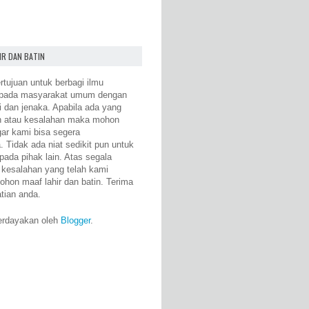
IR DAN BATIN
rtujuan untuk berbagi ilmu
epada masyarakat umum dengan
i dan jenaka. Apabila ada yang
n atau kesalahan maka mohon
gar kami bisa segera
 Tidak ada niat sedikit pun untuk
pada pihak lain. Atas segala
 kesalahan yang telah kami
ohon maaf lahir dan batin. Terima
atian anda.
erdayakan oleh
Blogger
.