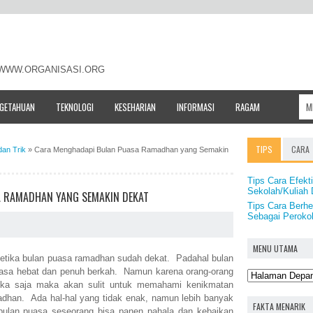
- WWW.ORGANISASI.ORG
NGETAHUAN
TEKNOLOGI
KESEHARIAN
INFORMASI
RAGAM
TIPS
CARA
dan Trik
»
Cara Menghadapi Bulan Puasa Ramadhan yang Semakin
Tips Cara Efekt
Sekolah/Kuliah
 RAMADHAN YANG SEMAKIN DEKAT
Tips Cara Berh
Sebagai Perokok
MENU UTAMA
etika bulan puasa ramadhan sudah dekat. Padahal bulan
biasa hebat dan penuh berkah. Namun karena orang-orang
gika saja maka akan sulit untuk memahami kenikmatan
adhan. Ada hal-hal yang tidak enak, namun lebih banyak
FAKTA MENARIK
bulan puasa seseorang bisa panen pahala dan kebaikan