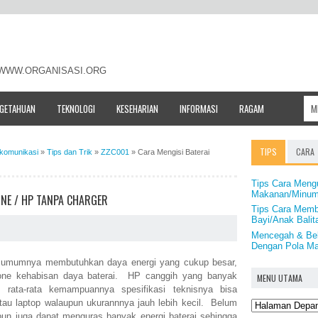
- WWW.ORGANISASI.ORG
NGETAHUAN
TEKNOLOGI
KESEHARIAN
INFORMASI
RAGAM
TIPS
CARA
ekomunikasi
»
Tips dan Trik
»
ZZC001
»
Cara Mengisi Baterai
Tips Cara Mengu
Makanan/Minuma
NE / HP TANPA CHARGER
Tips Cara Memb
Bayi/Anak Balit
Mencegah & Beb
Dengan Pola M
umumnya membutuhkan daya energi yang cukup besar,
ne kehabisan daya baterai. HP canggih yang banyak
MENU UTAMA
i rata-rata kemampuannya spesifikasi teknisnya bisa
tau laptop walaupun ukurannnya jauh lebih kecil. Belum
i pun juga dapat menguras banyak energi baterai sehingga