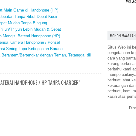
at Main Game di Handphone (HP)
debatan Tanpa Ribut Debat Kusir
Cepat Mudah Tanpa Bingung
iliun/Trilyun Lebih Mudah & Cepat
MOHON MAAF LAH
 Mengisi Baterai Handphone (HP)
ensa Kamera Handphone / Ponsel
Situs Web ini be
si Sering Lupa Ketinggalan Barang
pengetahuan k
a Berantem/Bertengkar dengan Teman, Tetangga, dll
cara yang santa
kurang berkena
beritahu kami a
memperbaikinya.
berbuat jahat ke
BATERAI HANDPHONE / HP TANPA CHARGER"
kekurangan dan
perbuat, kami m
kasih atas perh
Dib