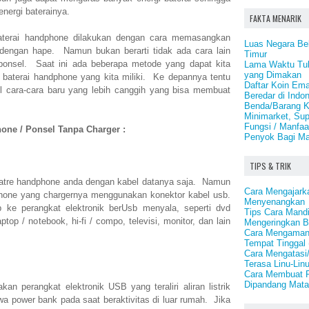
energi baterainya.
FAKTA MENARIK
terai handphone dilakukan dengan cara memasangkan
Luas Negara Bel
k dengan hape. Namun bukan berarti tidak ada cara lain
Timur
ponsel. Saat ini ada beberapa metode yang dapat kita
Lama Waktu Tu
yang Dimakan
 baterai handphone yang kita miliki. Ke depannya tentu
Daftar Koin Em
 cara-cara baru yang lebih canggih yang bisa membuat
Beredar di Indo
Benda/Barang Ko
Minimarket, Sup
Fungsi / Manfa
hone / Ponsel Tanpa Charger :
Penyok Bagi Ma
TIPS & TRIK
batre handphone anda dengan kabel datanya saja. Namun
Cara Mengajark
dphone yang chargernya menggunakan konektor kabel usb.
Menyenangkan
ke perangkat elektronik berUsb menyala, seperti dvd
Tips Cara Mand
ptop / notebook, hi-fi / compo, televisi, monitor, dan lain
Mengeringkan 
Cara Mengamank
Tempat Tinggal
Cara Mengatasi
Terasa Linu-Lin
Cara Membuat R
Dipandang Mata
an perangkat elektronik USB yang teraliri aliran listrik
 power bank pada saat beraktivitas di luar rumah. Jika