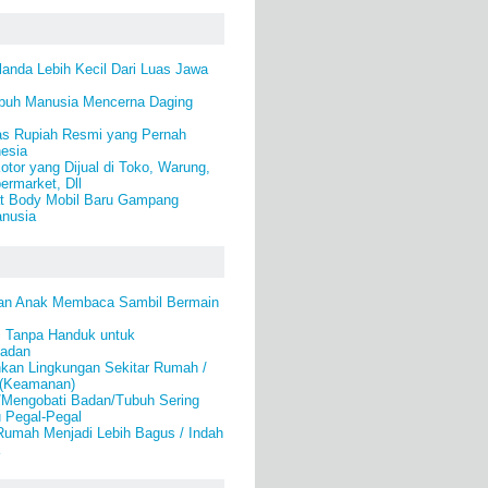
anda Lebih Kecil Dari Luas Jawa
buh Manusia Mencerna Daging
as Rupiah Resmi yang Pernah
nesia
tor yang Dijual di Toko, Warung,
ermarket, Dll
at Body Mobil Baru Gampang
nusia
an Anak Membaca Sambil Bermain
i Tanpa Handuk untuk
Badan
an Lingkungan Sekitar Rumah /
 (Keamanan)
/Mengobati Badan/Tubuh Sering
u Pegal-Pegal
umah Menjadi Lebih Bagus / Indah