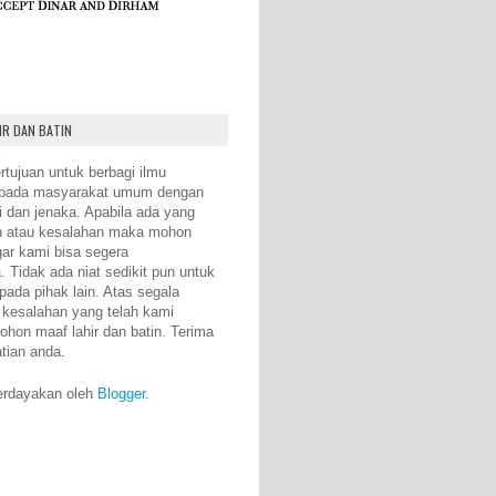
IR DAN BATIN
rtujuan untuk berbagi ilmu
epada masyarakat umum dengan
i dan jenaka. Apabila ada yang
n atau kesalahan maka mohon
gar kami bisa segera
 Tidak ada niat sedikit pun untuk
pada pihak lain. Atas segala
 kesalahan yang telah kami
ohon maaf lahir dan batin. Terima
atian anda.
erdayakan oleh
Blogger
.