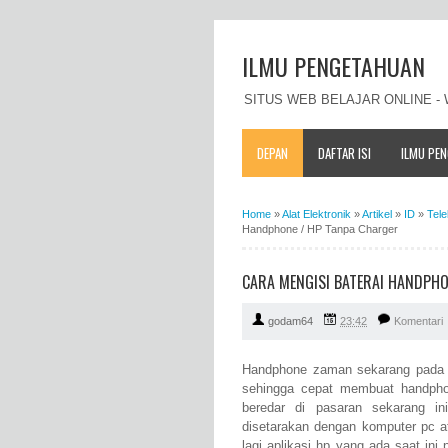
ILMU PENGETAHUAN
SITUS WEB BELAJAR ONLINE 
DEPAN
DAFTAR ISI
ILMU PE
Home
»
Alat Elektronik
»
Artikel
»
ID
»
Tel
Handphone / HP Tanpa Charger
CARA MENGISI BATERAI HANDPHO
godam64
23:42
Komentari
Handphone zaman sekarang pada 
sehingga cepat membuat handpho
beredar di pasaran sekarang in
disetarakan dengan komputer pc a
lagi aplikasi hp yang ada saat in