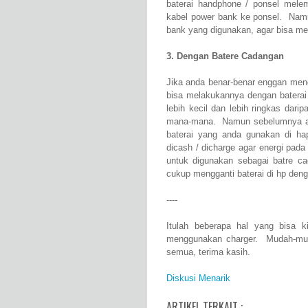
baterai handphone / ponsel mel
kabel power bank ke ponsel. Namu
bank yang digunakan, agar bisa meng
3. Dengan Batere Cadangan
Jika anda benar-benar enggan meng
bisa melakukannya dengan batera
lebih kecil dan lebih ringkas da
mana-mana. Namun sebelumnya an
baterai yang anda gunakan di hap
dicash / dicharge agar energi pada
untuk digunakan sebagai batre c
cukup mengganti baterai di hp deng
----
Itulah beberapa hal yang bisa k
menggunakan charger. Mudah-mud
semua, terima kasih.
Diskusi Menarik
ARTIKEL TERKAIT :