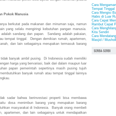
Cara Mengamank
Tempat Tinggal
Cara Mengisi B
an Pokok Manusia
Habis di Luar 
Cara Cepat Me
hanya berkutat pada makanan dan minuman saja, namun
Rambut Cepat P
Cara Menghilangk
ain yang selalu mengiringi kebutuhan pangan manusia.
Kita Sendiri
 adalah sandang dan papan. Sandang adalah pakaian,
Cara Mendatang
au tempat tinggal. Dengan demikian rumah, apartemen,
Masjid / Mushol
tanah, dan lain sebagainya merupakan termasuk barang
SERBA-SERBI
tidak banyak ambil pusing. Di Indonesia sudah memiliki
engan harga yang bervariasi, baik dari dalam maupun luar
uhan papan pemerintah sepertinya masih pusing tujuh
 membutuhkan banyak rumah atau tempat tinggal lainnya
angkau.
dak sadar bahwa berinvestasi properti bisa membawa
yaitu dosa menimbun barang yang merupakan barang
tuhkan masyarakat di Indonesia. Banyak orang membeli
ah, apartemen, dan lain sebagainya untuk mendapatkan