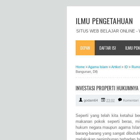
ILMU PENGETAHUAN
SITUS WEB BELAJAR ONLINE 
DEPAN
DAFTAR ISI
ILMU PE
Home
»
Agama Islam
»
Artikel
»
ID
»
Rum
Bangunan, Dll)
INVESTASI PROPERTI HUKUMNYA 
godam64
23:02
Komentari
Seperti yang telah kita ketahui 
makanan pokok seperti beras, mi
hukum negara maupun agama Isla
barang-barang yang sangat dibutu
melakukan penimbunan terhadap ba