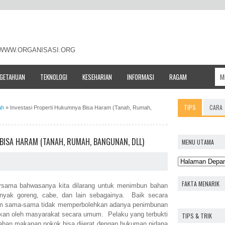
- WWW.ORGANISASI.ORG
NGETAHUAN
TEKNOLOGI
KESEHARIAN
INFORMASI
RAGAM
TIPS
CARA
ah
»
Investasi Properti Hukumnya Bisa Haram (Tanah, Rumah,
BISA HARAM (TANAH, RUMAH, BANGUNAN, DLL)
MENU UTAMA
FAKTA MENARIK
bersama bahwasanya kita dilarang untuk menimbun bahan
nyak goreng, cabe, dan lain sebagainya. Baik secara
m sama-sama tidak memperbolehkan adanya penimbunan
hkan oleh masyarakat secara umum. Pelaku yang terbukti
TIPS & TRIK
han makanan pokok bisa dijerat dengan hukuman pidana