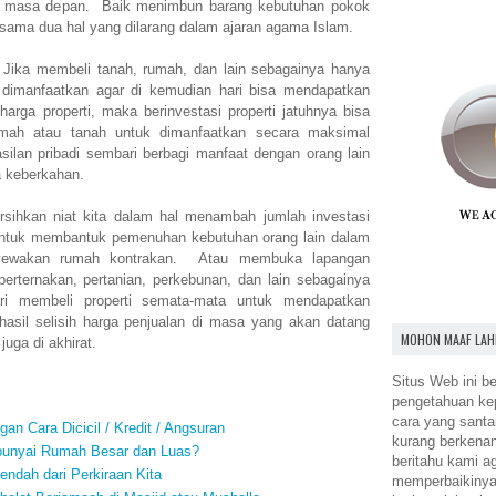
di masa depan. Baik menimbun barang kebutuhan pokok
sama dua hal yang dilarang dalam ajaran agama Islam.
Jika membeli tanah, rumah, dan lain sebagainya hanya
a dimanfaatkan agar di kemudian hari bisa mendapatkan
arga properti, maka berinvestasi properti jatuhnya bisa
ah atau tanah untuk dimanfaatkan secara maksimal
ilan pribadi sembari berbagi manfaat dengan orang lain
 keberkahan.
rsihkan niat kita dalam hal menambah jumlah investasi
i untuk membantuk pemenuhan kebutuhan orang lain dalam
nyewakan rumah kontrakan. Atau membuka lapangan
rternakan, pertanian, perkebunan, dan lain sebagainya
ari membeli properti semata-mata untuk mendapatkan
 hasil selisih harga penjualan di masa yang akan datang
MOHON MAAF LAH
juga di akhirat.
Situs Web ini be
pengetahuan k
cara yang santa
n Cara Dicicil / Kredit / Angsuran
kurang berkena
unyai Rumah Besar dan Luas?
beritahu kami a
endah dari Perkiraan Kita
memperbaikinya.