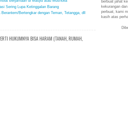
holat Berjamaah di Masjid atau Musholla
berbuat jahat ke
kekurangan dan
si Sering Lupa Ketinggalan Barang
perbuat, kami m
a Berantem/Bertengkar dengan Teman, Tetangga, dll
kasih atas perh
Dib
PERTI HUKUMNYA BISA HARAM (TANAH, RUMAH,