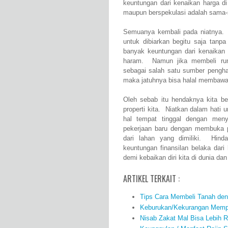
keuntungan dari kenaikan harga 
maupun berspekulasi adalah sama-
Semuanya kembali pada niatnya. 
untuk dibiarkan begitu saja tanp
banyak keuntungan dari kenaikan h
haram. Namun jika membeli rum
sebagai salah satu sumber penghas
maka jatuhnya bisa halal membawa
Oleh sebab itu hendaknya kita be
properti kita. Niatkan dalam hat
hal tempat tinggal dengan me
pekerjaan baru dengan membuka pe
dari lahan yang dimiliki. Hind
keuntungan finansilan belaka dari
demi kebaikan diri kita di dunia dan 
ARTIKEL TERKAIT :
Tips Cara Membeli Tanah denga
Keburukan/Kekurangan Memp
Nisab Zakat Mal Bisa Lebih R