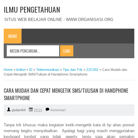
ILMU PENGETAHUAN
SITUS WEB BELAJAR ONLINE - WWW.ORGANISASI.ORG
MENU
Home
»
Artikel
»
ID
»
Telekomunikasi
»
Tips dan Trik
»
ZZC001
»
Cara Mudah dan
Cepat Mengetik SMS/Tulisan di Handphone Smartphone
CARA MUDAH DAN CEPAT MENGETIK SMS/TULISAN DI HANDPHONE
SMARTPHONE
godam64
23:21
Komentari
Tanpa trik khusus maka kegiatan ketik-mengetik kata di hp alias ponsel
memang begitu menyebalkan. Apalagi bagi yang masih menggunakan
keyboard tombol yang tidak qwerty, tentu saja akan semakin