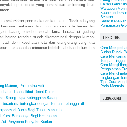
Cairan Lendir I
yakit leptospirosis yang berasal dari air kencing tikus
Walaupun Menji
numan.
Keunikan Hewan
Selatan
kita praktekkan pada makanan kemasan. Tidak ada yang
Besar Kenaikan
Pemanasan Glob
da kemasan makanan dan minuman yang kita terima dari
 jadi barang tersebut sudah lama berada di gudang
TIPS & TRIK
ari barang tersebut sudah dikontaminasi dengan kuman-
Jadi demi kesehatan kita dan orang-orang yang kita
Cara Memperbai
san makanan dan minuman terlebih dahulu sebelum kita
Sudah Rusak P
Cara Mengamank
Tempat Tinggal
Cara Menghilan
Pengalaman Tr
Cara Menghindar
Lingkungan Tem
Tips Cara Meng
g Mainan, Palsu atau Asli
Pada Manusia
debatan Tanpa Ribut Debat Kusir
SERBA-SERBI
si Sering Lupa Ketinggalan Barang
a Berantem/Bertengkar dengan Teman, Tetangga, dll
rpedas di Dunia Bagi Tubuh Manusia
i Kursi Berbahaya Bagi Kesehatan
Zat Penyebab Penyakit Kanker