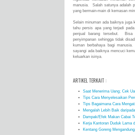
manusia. Salah satunya adalah pen
yang bermain-main di kemasan mi
Selain minuman ada baiknya juga 
tahu persis apa yang terjadi pa
penjual barang tersebut. Bisa
penyimpanan sehingga tidak disad
kuman berbahaya bagi manusia. 
sayangi ada baiknya mencuci kema
keluarkan isinya.
ARTIKEL TERKAIT :
Saat Menerima Uang; Cek Uan
Tips Cara Menyelesaikan Per
Tips Bagaimana Cara Mengata
Mengalah Lebih Baik daripad
Dampak/Efek Makan Cabai Te
Kerja Kantoran Duduk Lama d
Kentang Goreng Mengandung 