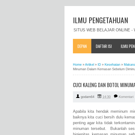
ILMU PENGETAHUAN
SITUS WEB BELAJAR ONLINE 
DEPAN
DAFTAR ISI
ILMU PE
Home
»
Artikel
»
ID
»
Kesehatan
»
Makana
Minuman Dalam Kemasan Sebelum Dimin
CUCI KALENG DAN BOTOL MINUM
godam64
14:30
Komentari
Apabila kita hendak meminum mi
baiknya kita cuci bersih dulu kem
penting agar kita tidak terkonta
minuman tersebut. Bukanlah sesua
higienitas kemasan minuman sehi