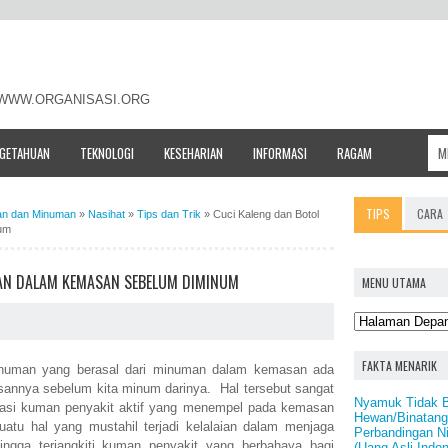
- WWW.ORGANISASI.ORG
NGETAHUAN
TEKNOLOGI
KESEHARIAN
INFORMASI
RAGAM
TIPS
CARA
n dan Minuman
»
Nasihat
»
Tips dan Trik
»
Cuci Kaleng dan Botol
um
AN DALAM KEMASAN SEBELUM DIMINUM
MENU UTAMA
FAKTA MENARIK
numan yang berasal dari minuman dalam kemasan ada
asannya sebelum kita minum darinya. Hal tersebut sangat
Nyamuk Tidak B
minasi kuman penyakit aktif yang menempel pada kemasan
Hewan/Binatang
tu hal yang mustahil terjadi kelalaian dalam menjaga
Perbandingan Ni
ngga terjangkiti kuman penyakit yang berbahaya bagi
(Uang Asli Indon