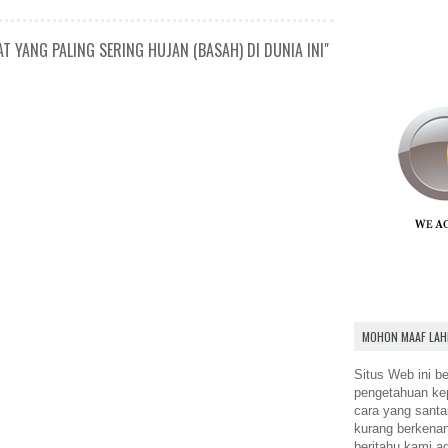
T YANG PALING SERING HUJAN (BASAH) DI DUNIA INI"
MOHON MAAF LAH
Situs Web ini be
pengetahuan k
cara yang santa
kurang berkena
beritahu kami a