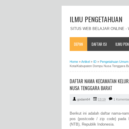
ILMU PENGETAHUAN
SITUS WEB BELAJAR ONLINE 
DEPAN
DAFTAR ISI
ILMU PE
Home
»
Artikel
»
ID
»
Pengetahuan Umum 
Kota/Kabupaten Dompu Nusa Tenggara Ba
DAFTAR NAMA KECAMATAN KELUR
NUSA TENGGARA BARAT
godam64
13:19
1 Komenta
Berikut ini adalah daftar nama-n
pos (postcode / zip code) pada
(NTB), Republik Indonesia.