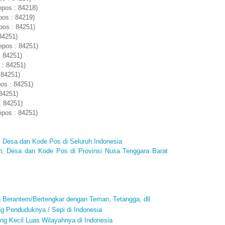
epos : 84218)
pos : 84219)
pos : 84251)
84251)
pos : 84251)
: 84251)
: 84251)
 84251)
os : 84251)
84251)
: 84251)
pos : 84251)
 Desa dan Kode Pos di Seluruh Indonesia
n, Desa dan Kode Pos di Provinsi Nusa Tenggara Barat
a Berantem/Bertengkar dengan Teman, Tetangga, dll
ng Penduduknya / Sepi di Indonesia
ing Kecil Luas Wilayahnya di Indonesia