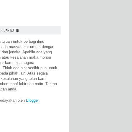
IR DAN BATIN
rtujuan untuk berbagi ilmu
epada masyarakat umum dengan
i dan jenaka. Apabila ada yang
n atau kesalahan maka mohon
gar kami bisa segera
 Tidak ada niat sedikit pun untuk
pada pihak lain. Atas segala
 kesalahan yang telah kami
ohon maaf lahir dan batin. Terima
atian anda.
erdayakan oleh
Blogger
.