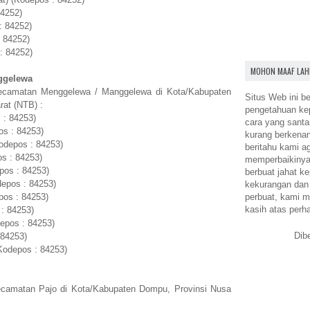
84252)
: 84252)
 84252)
: 84252)
MOHON MAAF LAH
ggelewa
Kecamatan Menggelewa / Manggelewa di Kota/Kabupaten
Situs Web ini be
at (NTB) :
pengetahuan k
 : 84253)
cara yang santa
os : 84253)
kurang berkena
odepos : 84253)
beritahu kami a
s : 84253)
memperbaikinya.
pos : 84253)
berbuat jahat ke
epos : 84253)
kekurangan dan
perbuat, kami m
pos : 84253)
kasih atas perh
 : 84253)
epos : 84253)
Dib
 84253)
Kodepos : 84253)
ecamatan Pajo di Kota/Kabupaten Dompu, Provinsi Nusa