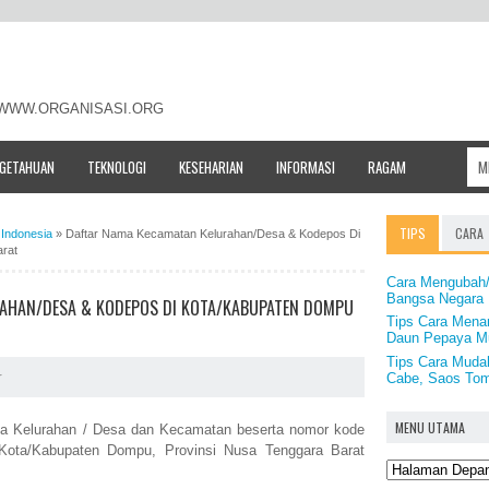
- WWW.ORGANISASI.ORG
NGETAHUAN
TEKNOLOGI
KESEHARIAN
INFORMASI
RAGAM
TIPS
CARA
Indonesia
»
Daftar Nama Kecamatan Kelurahan/Desa & Kodepos Di
rat
Cara Mengubah/
Bangsa Negara 
AHAN/DESA & KODEPOS DI KOTA/KABUPATEN DOMPU
Tips Cara Mena
Daun Pepaya M
Tips Cara Muda
Cabe, Saos Toma
r
MENU UTAMA
ama Kelurahan / Desa dan Kecamatan beserta nomor kode
 Kota/Kabupaten Dompu, Provinsi Nusa Tenggara Barat