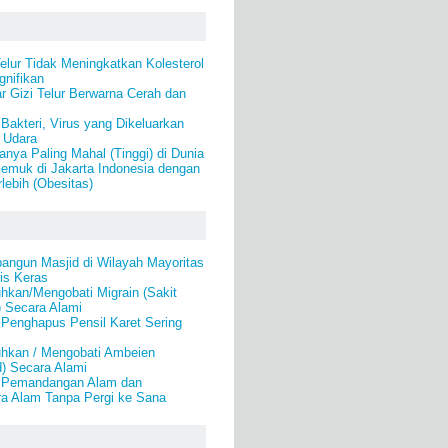
lur Tidak Meningkatkan Kolesterol
gnifikan
 Gizi Telur Berwarna Cerah dan
akteri, Virus yang Dikeluarkan
 Udara
nya Paling Mahal (Tinggi) di Dunia
emuk di Jakarta Indonesia dengan
lebih (Obesitas)
angun Masjid di Wilayah Mayoritas
is Keras
kan/Mengobati Migrain (Sakit
) Secara Alami
 Penghapus Pensil Karet Sering
hkan / Mengobati Ambeien
) Secara Alami
i Pemandangan Alam dan
a Alam Tanpa Pergi ke Sana