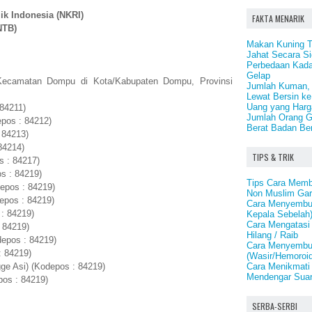
ik Indonesia (NKRI)
FAKTA MENARIK
NTB)
Makan Kuning Te
Jahat Secara Si
Perbedaan Kadar
Gelap
Kecamatan Dompu di Kota/Kabupaten Dompu, Provinsi
Jumlah Kuman, B
Lewat Bersin ke
Uang yang Harga
84211)
Jumlah Orang G
pos : 84212)
Berat Badan Ber
 84213)
84214)
TIPS & TRIK
s : 84217)
s : 84219)
Tips Cara Memb
epos : 84219)
Non Muslim Gar
epos : 84219)
Cara Menyembuh
: 84219)
Kepala Sebelah
Cara Mengatasi
 84219)
Hilang / Raib
epos : 84219)
Cara Menyembu
: 84219)
(Wasir/Hemoroid
Cara Menikmat
ge Asi) (Kodepos : 84219)
Mendengar Suar
pos : 84219)
SERBA-SERBI