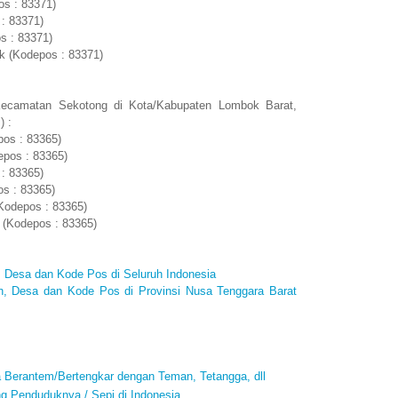
s : 83371)
: 83371)
s : 83371)
k (Kodepos : 83371)
Kecamatan Sekotong di Kota/Kabupaten Lombok Barat,
) :
pos : 83365)
pos : 83365)
: 83365)
s : 83365)
Kodepos : 83365)
 (Kodepos : 83365)
 Desa dan Kode Pos di Seluruh Indonesia
n, Desa dan Kode Pos di Provinsi Nusa Tenggara Barat
a Berantem/Bertengkar dengan Teman, Tetangga, dll
ng Penduduknya / Sepi di Indonesia