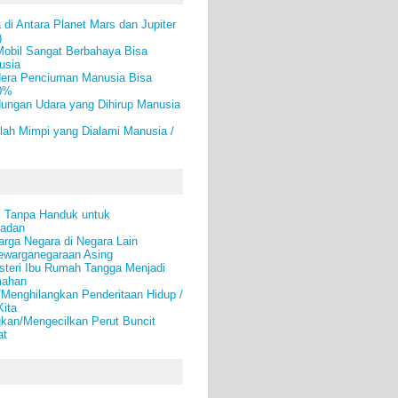
 di Antara Planet Mars dan Jupiter
)
Mobil Sangat Berbahaya Bisa
usia
era Penciuman Manusia Bisa
50%
ungan Udara yang Dihirup Manusia
ah Mimpi yang Dialami Manusia /
i Tanpa Handuk untuk
Badan
rga Negara di Negara Lain
warganegaraan Asing
steri Ibu Rumah Tangga Menjadi
mahan
Menghilangkan Penderitaan Hidup /
Kita
kan/Mengecilkan Perut Buncit
at