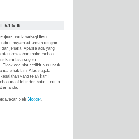
IR DAN BATIN
rtujuan untuk berbagi ilmu
epada masyarakat umum dengan
i dan jenaka. Apabila ada yang
n atau kesalahan maka mohon
gar kami bisa segera
 Tidak ada niat sedikit pun untuk
pada pihak lain. Atas segala
 kesalahan yang telah kami
ohon maaf lahir dan batin. Terima
atian anda.
erdayakan oleh
Blogger
.