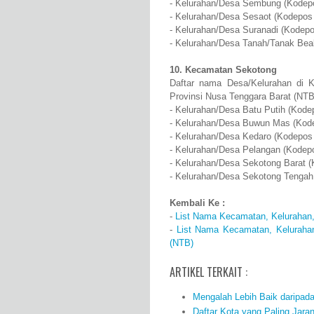
- Kelurahan/Desa Sembung (Kodepo
- Kelurahan/Desa Sesaot (Kodepos 
- Kelurahan/Desa Suranadi (Kodepo
- Kelurahan/Desa Tanah/Tanak Bea
10. Kecamatan Sekotong
Daftar nama Desa/Kelurahan di 
Provinsi Nusa Tenggara Barat (NTB
- Kelurahan/Desa Batu Putih (Kode
- Kelurahan/Desa Buwun Mas (Kode
- Kelurahan/Desa Kedaro (Kodepos 
- Kelurahan/Desa Pelangan (Kodepo
- Kelurahan/Desa Sekotong Barat (
- Kelurahan/Desa Sekotong Tengah
Kembali Ke :
-
List Nama Kecamatan, Kelurahan,
-
List Nama Kecamatan, Keluraha
(NTB)
ARTIKEL TERKAIT :
Mengalah Lebih Baik daripad
Daftar Kota yang Paling Jara