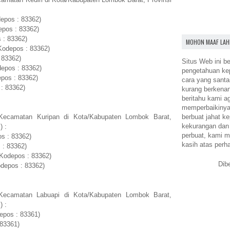
epos : 83362)
epos : 83362)
 : 83362)
MOHON MAAF LAH
Kodepos : 83362)
 83362)
Situs Web ini be
epos : 83362)
pengetahuan k
pos : 83362)
cara yang santa
: 83362)
kurang berkena
beritahu kami a
memperbaikinya.
berbuat jahat ke
Kecamatan Kuripan di Kota/Kabupaten Lombok Barat,
kekurangan dan
) :
perbuat, kami m
s : 83362)
kasih atas perh
 : 83362)
(Kodepos : 83362)
Dib
odepos : 83362)
Kecamatan Labuapi di Kota/Kabupaten Lombok Barat,
) :
epos : 83361)
 83361)