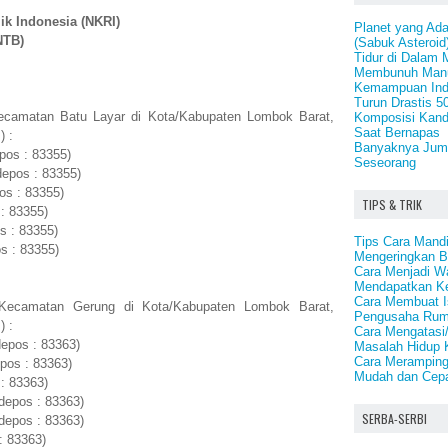
ik Indonesia (NKRI)
Planet yang Ada
NTB)
(Sabuk Asteroid
Tidur di Dalam 
Membunuh Man
Kemampuan Ind
Turun Drastis 
ecamatan Batu Layar di Kota/Kabupaten Lombok Barat,
Komposisi Kand
Saat Bernapas
) :
Banyaknya Juml
pos : 83355)
Seseorang
epos : 83355)
os : 83355)
TIPS & TRIK
: 83355)
s : 83355)
Tips Cara Mand
s : 83355)
Mengeringkan 
Cara Menjadi Wa
Mendapatkan Ke
Cara Membuat I
 Kecamatan Gerung di Kota/Kabupaten Lombok Barat,
Pengusaha Ru
) :
Cara Mengatasi/
epos : 83363)
Masalah Hidup 
Cara Meramping
pos : 83363)
Mudah dan Cep
: 83363)
depos : 83363)
SERBA-SERBI
depos : 83363)
: 83363)