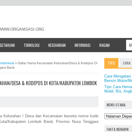
- WWW.ORGANISASI.ORG
NGETAHUAN
TEKNOLOGI
KESEHARIAN
INFORMASI
RAGAM
TIPS
CARA
Indonesia
»
Daftar Nama Kecamatan Kelurahan/Desa & Kodepos Di
gara Barat
Cara Mengatasi
Bensin Motor/Mo
AHAN/DESA & KODEPOS DI KOTA/KABUPATEN LOMBOK
Tips Cara Hema
Mobil, Bis, Angk
MENU UTAMA
ama Kelurahan / Desa dan Kecamatan beserta nomor kode
Kota/Kabupaten Lombok Barat, Provinsi Nusa Tenggara
FAKTA MENARIK