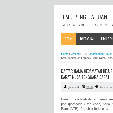
ILMU PENGETAHUAN
SITUS WEB BELAJAR ONLINE 
DEPAN
DAFTAR ISI
ILMU PE
Home
»
Artikel
»
ID
»
Pengetahuan Umum 
Kota/Kabupaten Lombok Barat Nusa Teng
DAFTAR NAMA KECAMATAN KELUR
BARAT NUSA TENGGARA BARAT
godam64
13:26
Komentari
Berikut ini adalah daftar nama-n
pos (postcode / zip code) pada 
Barat (NTB), Republik Indonesia.