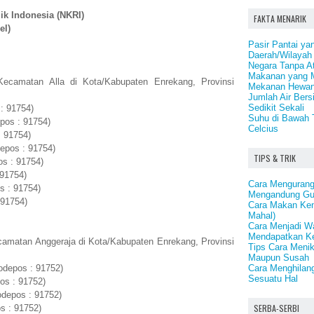
ik Indonesia (NKRI)
FAKTA MENARIK
el)
Pasir Pantai ya
Daerah/Wilayah
Negara Tanpa A
Makanan yang M
Kecamatan Alla di Kota/Kabupaten Enrekang, Provinsi
Mekanan Hewan
Jumlah Air Bersi
Sedikit Sekali
: 91754)
Suhu di Bawah 
pos : 91754)
Celcius
: 91754)
epos : 91754)
TIPS & TRIK
os : 91754)
 91754)
Cara Menguran
s : 91754)
Mengandung Gu
 91754)
Cara Makan Ken
Mahal)
Cara Menjadi Wa
Mendapatkan Ke
camatan Anggeraja di Kota/Kabupaten Enrekang, Provinsi
Tips Cara Meni
Maupun Susah
Cara Menghilang
depos : 91752)
Sesuatu Hal
os : 91752)
depos : 91752)
SERBA-SERBI
s : 91752)