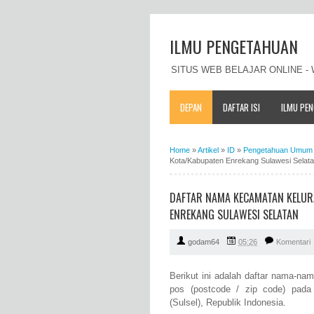
ILMU PENGETAHUAN
SITUS WEB BELAJAR ONLINE 
DEPAN
DAFTAR ISI
ILMU PE
Home
»
Artikel
»
ID
»
Pengetahuan Umum 
Kota/Kabupaten Enrekang Sulawesi Selat
DAFTAR NAMA KECAMATAN KELUR
ENREKANG SULAWESI SELATAN
godam64
05:26
Komentari
Berikut ini adalah daftar nama-n
pos (postcode / zip code) pada
(Sulsel), Republik Indonesia.