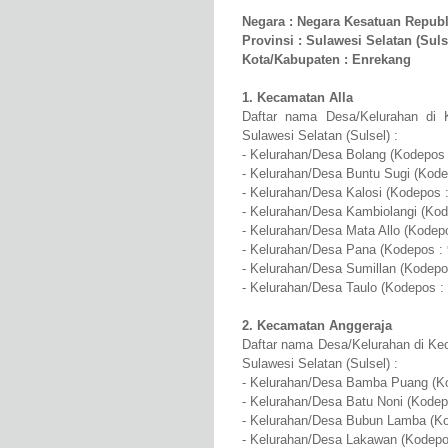
Negara : Negara Kesatuan Republ
Provinsi : Sulawesi Selatan (Suls
Kota/Kabupaten : Enrekang
1. Kecamatan Alla
Daftar nama Desa/Kelurahan di 
Sulawesi Selatan (Sulsel) :
- Kelurahan/Desa Bolang (Kodepos 
- Kelurahan/Desa Buntu Sugi (Kode
- Kelurahan/Desa Kalosi (Kodepos 
- Kelurahan/Desa Kambiolangi (Kod
- Kelurahan/Desa Mata Allo (Kodep
- Kelurahan/Desa Pana (Kodepos :
- Kelurahan/Desa Sumillan (Kodepo
- Kelurahan/Desa Taulo (Kodepos :
2. Kecamatan Anggeraja
Daftar nama Desa/Kelurahan di Ke
Sulawesi Selatan (Sulsel) :
- Kelurahan/Desa Bamba Puang (Ko
- Kelurahan/Desa Batu Noni (Kodep
- Kelurahan/Desa Bubun Lamba (Ko
- Kelurahan/Desa Lakawan (Kodepo