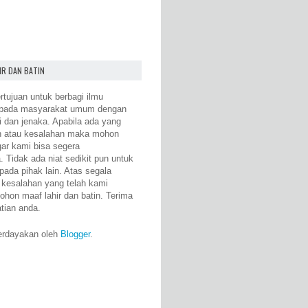
IR DAN BATIN
rtujuan untuk berbagi ilmu
epada masyarakat umum dengan
i dan jenaka. Apabila ada yang
n atau kesalahan maka mohon
gar kami bisa segera
 Tidak ada niat sedikit pun untuk
pada pihak lain. Atas segala
 kesalahan yang telah kami
ohon maaf lahir dan batin. Terima
atian anda.
erdayakan oleh
Blogger
.