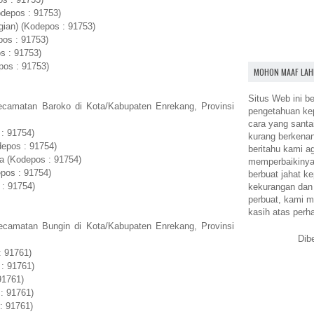
depos : 91753)
gian) (Kodepos : 91753)
pos : 91753)
s : 91753)
os : 91753)
MOHON MAAF LAH
Situs Web ini be
ecamatan Baroko di Kota/Kabupaten Enrekang, Provinsi
pengetahuan k
cara yang santa
: 91754)
kurang berkena
depos : 91754)
beritahu kami a
ra (Kodepos : 91754)
memperbaikinya.
pos : 91754)
berbuat jahat ke
 : 91754)
kekurangan dan
perbuat, kami m
kasih atas perh
ecamatan Bungin di Kota/Kabupaten Enrekang, Provinsi
Dib
: 91761)
: 91761)
91761)
: 91761)
: 91761)