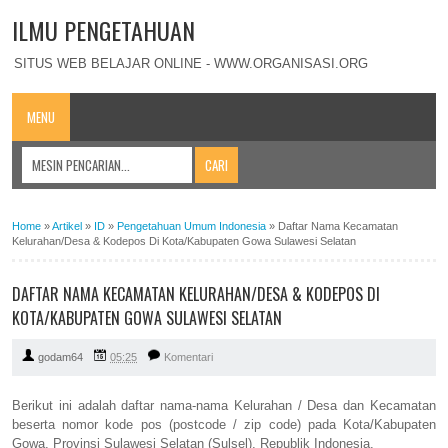
ILMU PENGETAHUAN
SITUS WEB BELAJAR ONLINE - WWW.ORGANISASI.ORG
MENU
Home
»
Artikel
»
ID
»
Pengetahuan Umum Indonesia
»
Daftar Nama Kecamatan
Kelurahan/Desa & Kodepos Di Kota/Kabupaten Gowa Sulawesi Selatan
DAFTAR NAMA KECAMATAN KELURAHAN/DESA & KODEPOS DI
KOTA/KABUPATEN GOWA SULAWESI SELATAN
godam64
05:25
Komentari
Berikut ini adalah daftar nama-nama Kelurahan / Desa dan Kecamatan
beserta nomor kode pos (postcode / zip code) pada Kota/Kabupaten
Gowa, Provinsi Sulawesi Selatan (Sulsel), Republik Indonesia.