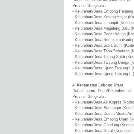
Provinsi Bengkulu :
- Kelurahan/Desa Embong Panjang 
- Kelurahan/Desa Karang Anyar (Ko
- Kelurahan/Desa Limaupit (Kodepo
- Kelurahan/Desa Magelang Baru (
- Kelurahan/Desa Pagar Agung (Ko
- Kelurahan/Desa Semelako (Kodep
- Kelurahan/Desa Suka Bumi (Kode
- Kelurahan/Desa Taba Seberang (
- Kelurahan/Desa Talang Sakti (Ko
- Kelurahan/Desa Tanjung Bunga (
- Kelurahan/Desa Ujung Tanjung I 
- Kelurahan/Desa Ujung Tanjung II 
4. Kecamatan Lebong Utara
Daftar nama Desa/Kelurahan di
Provinsi Bengkulu :
- Kelurahan/Desa Air Kopras (Kode
- Kelurahan/Desa Bentangur (Kodep
- Kelurahan/Desa Dusun Muara Ama
- Kelurahan/Desa Embong Uram (K
- Kelurahan/Desa Gandung (Kodepo
- Kelurahan/Desa Garut (Kodepos :