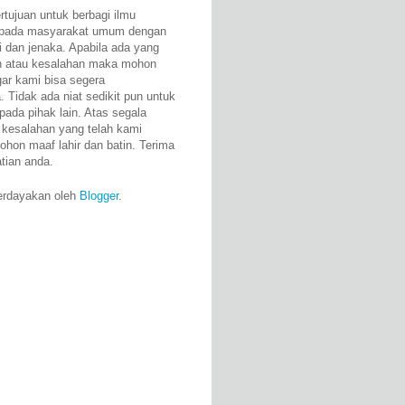
rtujuan untuk berbagi ilmu
epada masyarakat umum dengan
i dan jenaka. Apabila ada yang
n atau kesalahan maka mohon
gar kami bisa segera
 Tidak ada niat sedikit pun untuk
pada pihak lain. Atas segala
 kesalahan yang telah kami
ohon maaf lahir dan batin. Terima
atian anda.
erdayakan oleh
Blogger
.