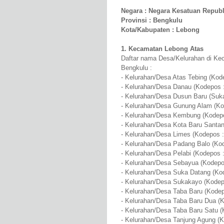
Negara : Negara Kesatuan Republ
Provinsi : Bengkulu
Kota/Kabupaten : Lebong
1. Kecamatan Lebong Atas
Daftar nama Desa/Kelurahan di Ke
Bengkulu :
- Kelurahan/Desa Atas Tebing (Kod
- Kelurahan/Desa Danau (Kodepos 
- Kelurahan/Desa Dusun Baru (Suka
- Kelurahan/Desa Gunung Alam (Ko
- Kelurahan/Desa Kembung (Kodepo
- Kelurahan/Desa Kota Baru Santan
- Kelurahan/Desa Limes (Kodepos :
- Kelurahan/Desa Padang Balo (Ko
- Kelurahan/Desa Pelabi (Kodepos 
- Kelurahan/Desa Sebayua (Kodepo
- Kelurahan/Desa Suka Datang (Ko
- Kelurahan/Desa Sukakayo (Kodep
- Kelurahan/Desa Taba Baru (Kodep
- Kelurahan/Desa Taba Baru Dua (
- Kelurahan/Desa Taba Baru Satu (
- Kelurahan/Desa Tanjung Agung (K