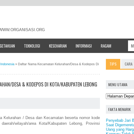
- WWW.ORGANISASI.ORG
NGETAHUAN
TEKNOLOGI
KESEHARIAN
INFORMASI
RAGAM
TIPS
CARA
Indonesia
»
Daftar Nama Kecamatan Kelurahan/Desa & Kodepos Di
AHAN/DESA & KODEPOS DI KOTA/KABUPATEN LEBONG
MENU UTAMA
FAKTA MENARIK
ama Kelurahan / Desa dan Kecamatan beserta nomor kode
Penyebab Jari 
daerah/wilayah/area Kota/Kabupaten Lebong, Provinsi
Saat Digemeret
Uang yang Harga
Kanguru Tidak 