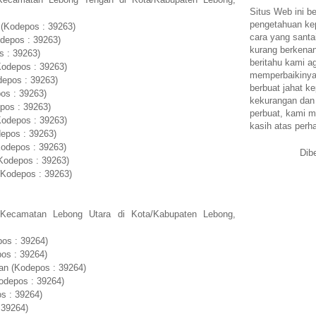
Situs Web ini be
pengetahuan k
(Kodepos : 39263)
cara yang santa
depos : 39263)
kurang berkena
s : 39263)
beritahu kami a
Kodepos : 39263)
memperbaikinya.
depos : 39263)
berbuat jahat ke
os : 39263)
kekurangan dan
pos : 39263)
perbuat, kami m
Kodepos : 39263)
kasih atas perh
depos : 39263)
Kodepos : 39263)
Dib
(Kodepos : 39263)
(Kodepos : 39263)
 Kecamatan Lebong Utara di Kota/Kabupaten Lebong,
pos : 39264)
os : 39264)
n (Kodepos : 39264)
odepos : 39264)
s : 39264)
 39264)