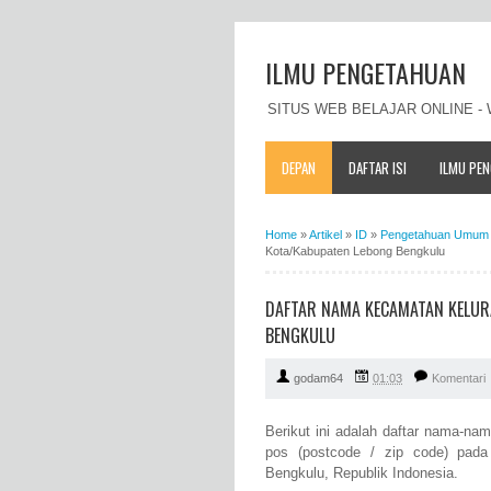
ILMU PENGETAHUAN
SITUS WEB BELAJAR ONLINE 
DEPAN
DAFTAR ISI
ILMU PE
Home
»
Artikel
»
ID
»
Pengetahuan Umum 
Kota/Kabupaten Lebong Bengkulu
DAFTAR NAMA KECAMATAN KELUR
BENGKULU
godam64
01:03
Komentari
Berikut ini adalah daftar nama-n
pos (postcode / zip code) pada 
Bengkulu, Republik Indonesia.