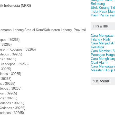
Belakang
ik Indonesia (NKRI)
Efek Kurang Tid
Tidur Pada Man
Pasir Pantai ya
TIPS & TRIK
camatan Lebong Atas di Kota/Kabupaten Lebong, Provinsi
Cara Mengatasi
Hilang / Raib
epos : 39265)
Cara Menjadi A
: 39265)
Keluarga
seri) (Kodepos : 39265)
Cara Membeli B
depos : 39265)
Potongan Harga
Cara Menghilan
s : 39265)
Obat Alami
 (Kodepos : 39265)
Cara Mengatasi/
 39265)
Masalah Hidup 
depos : 39265)
: 39265)
SERBA-SERBI
s : 39265)
depos : 39265)
os : 39265)
os : 39265)
Kodepos : 39265)
Kodepos : 39265)
odepos : 39265)