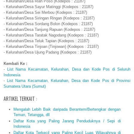
- Kelurahan/Desa Riah Poso (Kodepos : 21187)
- Kelurahan/Desa Sayur Matinggi (Kodepos : 21187)
- Kelurahan/Desa Sei Merbou (Kodepos : 21187)
- Kelurahan/Desa Siringan Ringan (Kodepos : 21187)
- Kelurahan/Desa Sordang Bolon (Kodepos : 21187)
- Kelurahan/Desa Tanjung Rapuan (Kodepos : 21187)
- Kelurahan/Desa Taratak Nagodang (Kodepos : 21187)
- Kelurahan/Desa Teluk Tapian (Kodepos : 21187)
- Kelurahan/Desa Tinjoan (Tinjowan) (Kodepos : 21187)
- Kelurahan/Desa Ujung Padang (Kodepos : 21187)
Kembali Ke :
-
List Nama Kecamatan, Kelurahan, Desa dan Kode Pos di Seluruh
Indonesia
-
List Nama Kecamatan, Kelurahan, Desa dan Kode Pos di Provinsi
Sumatera Utara (Sumut)
ARTIKEL TERKAIT :
Mengalah Lebih Baik daripada Berantem/Bertengkar dengan
Teman, Tetangga, dll
Daftar Kota yang Paling Jarang Penduduknya / Sepi di
Indonesia
Daftar Kota Terkecil yang Paling Kecil Luas Wilayahnya di