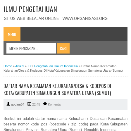
ILMU PENGETAHUAN
SITUS WEB BELAJAR ONLINE - WWW.ORGANISASI.ORG
MENU
Home
»
Artikel
»
ID
»
Pengetahuan Umum Indonesia
»
Daftar Nama Kecamatan
Kelurahan/Desa & Kodepos Di Kota/Kabupaten Simalungun Sumatera Utara (Sumut)
DAFTAR NAMA KECAMATAN KELURAHAN/DESA & KODEPOS DI
KOTA/KABUPATEN SIMALUNGUN SUMATERA UTARA (SUMUT)
godam64
22:45
Komentari
Berikut ini adalah daftar nama-nama Kelurahan / Desa dan Kecamatan
beserta nomor kode pos (postcode / zip code) pada Kota/Kabupaten
Simalungun, Provinsi Sumatera Utara (Sumut), Republik Indonesia.