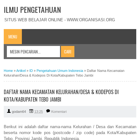
ILMU PENGETAHUAN
SITUS WEB BELAJAR ONLINE - WWW.ORGANISASI.ORG
MENU
Home
»
Artikel
»
ID
»
Pengetahuan Umum Indonesia
»
Daftar Nama Kecamatan
Kelurahan/Desa & Kodepos Di Kota/Kabupaten Tebo Jambi
DAFTAR NAMA KECAMATAN KELURAHAN/DESA & KODEPOS DI
KOTA/KABUPATEN TEBO JAMBI
godam64
13:25
Komentari
Berikut ini adalah daftar nama-nama Kelurahan / Desa dan Kecamatan
beserta nomor kode pos (postcode / zip code) pada Kota/Kabupaten
Tebo, Provinsi Jambi, Republik Indonesia.