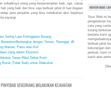
dan sebaliknya orang yang berpenampilan baik, rapi, cakep
MOHON MAAF LAH
ati yang baik dan bisa saja berbuat jahat di luar dugaan
rhadap para penjahat yang bisa melakukan aksi bejatnya
Situs Web ini be
ita sayangi.
pengetahuan k
cara yang santa
kurang berkena
beritahu kami a
si Sering Lupa Ketinggalan Barang
memperbaikinya.
a Berantem/Bertengkar dengan Teman, Tetangga, dll
berbuat jahat ke
g Mainan, Palsu atau Asli
kekurangan dan
daan Uang dalam Ekonomi
perbuat, kami m
kasih atas perh
debatan Tanpa Ribut Debat Kusir
 Buruk (Tidak Baik) untuk Dilakukan
Dib
N PENYEBAB SESEORANG MELAKUKAN KEJAHATAN