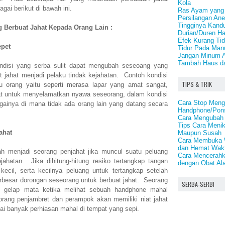
Kola
gai berikut di bawah ini.
Ras Ayam yang T
Persilangan An
Tingginya Kand
 Berbuat Jahat Kepada Orang Lain :
Durian/Duren H
Efek Kurang Tid
epet
Tidur Pada Man
Jangan Minum A
Tambah Haus da
ndisi yang serba sulit dapat mengubah seseoang yang
at jahat menjadi pelaku tindak kejahatan. Contoh kondisi
TIPS & TRIK
u orang yaitu seperti merasa lapar yang amat sangat,
at untuk menyelamatkan nyawa seseorang, dalam kondisi
Cara Stop Meng
gainya di mana tidak ada orang lain yang datang secara
Handphone/Pons
Cara Mengubah 
Tips Cara Meni
ahat
Maupun Susah
Cara Membuka W
dan Hemat Wakt
h menjadi seorang penjahat jika muncul suatu peluang
Cara Mencerahk
ahatan. Jika dihitung-hitung resiko tertangkap tangan
dengan Obat Al
kecil, serta kecilnya peluang untuk tertangkap setelah
rbesar dorongan seseorang untuk berbuat jahat. Seorang
SERBA-SERBI
 gelap mata ketika melihat sebuah handphone mahal
rang penjambret dan perampok akan memiliki niat jahat
i banyak perhiasan mahal di tempat yang sepi.