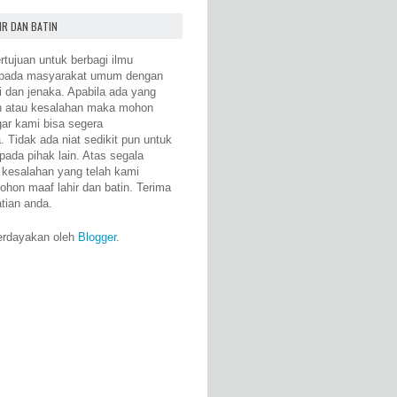
IR DAN BATIN
rtujuan untuk berbagi ilmu
epada masyarakat umum dengan
i dan jenaka. Apabila ada yang
n atau kesalahan maka mohon
gar kami bisa segera
 Tidak ada niat sedikit pun untuk
pada pihak lain. Atas segala
 kesalahan yang telah kami
ohon maaf lahir dan batin. Terima
atian anda.
erdayakan oleh
Blogger
.