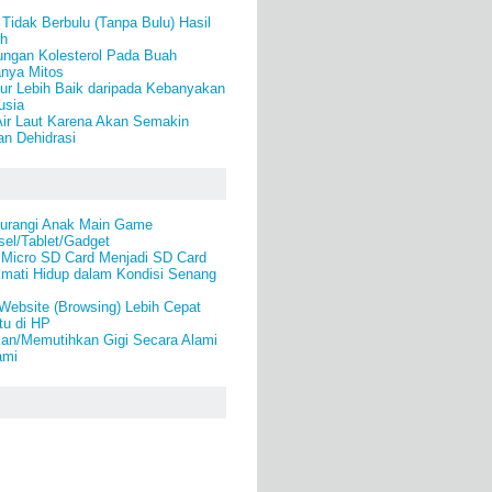
idak Berbulu (Tanpa Bulu) Hasil
eh
ungan Kolesterol Pada Buah
anya Mitos
ur Lebih Baik daripada Kebanyakan
usia
ir Laut Karena Akan Semakin
n Dehidrasi
urangi Anak Main Game
el/Tablet/Gadget
Micro SD Card Menjadi SD Card
kmati Hidup dalam Kondisi Senang
ebsite (Browsing) Lebih Cepat
u di HP
an/Memutihkan Gigi Secara Alami
ami