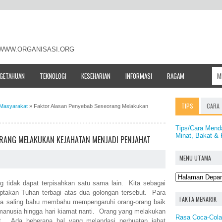
- WWW.ORGANISASI.ORG
NGETAHUAN
TEKNOLOGI
KESEHARIAN
INFORMASI
RAGAM
TIPS
CARA
 Masyarakat
»
Faktor Alasan Penyebab Seseorang Melakukan
Tips/Cara Mend
Minat, Bakat 
ORANG MELAKUKAN KEJAHATAN MENJADI PENJAHAT
MENU UTAMA
g tidak dapat terpisahkan satu sama lain. Kita sebagai
takan Tuhan terbagi atas dua golongan tersebut. Para
FAKTA MENARIK
sia saling bahu membahu mempengaruhi orang-orang baik
 manusia hingga hari kiamat nanti. Orang yang melakukan
Rasa Coca-Cola
at. Ada beberapa hal yang melandasi perbuatan jahat