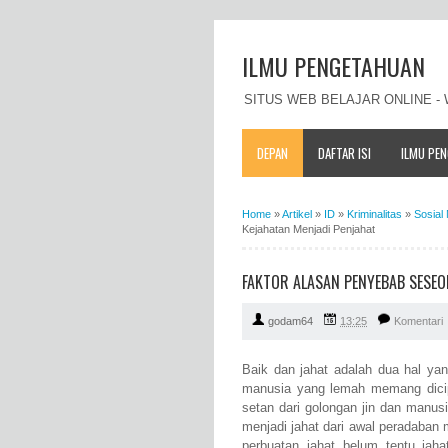
ILMU PENGETAHUAN
SITUS WEB BELAJAR ONLINE 
DEPAN
DAFTAR ISI
ILMU PE
Home
»
Artikel
»
ID
»
Kriminalitas
»
Sosial
Kejahatan Menjadi Penjahat
FAKTOR ALASAN PENYEBAB SESE
godam64
13:25
Komentari
Baik dan jahat adalah dua hal yan
manusia yang lemah memang dicip
setan dari golongan jin dan manu
menjadi jahat dari awal peradaban
perbuatan jahat belum tentu jah