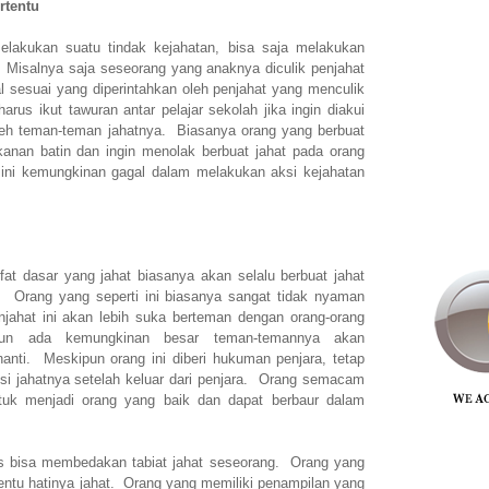
rtentu
lakukan suatu tindak kejahatan, bisa saja melakukan
. Misalnya saja seseorang yang anaknya diculik penjahat
al sesuai yang diperintahkan oleh penjahat yang menculik
rus ikut tawuran antar pelajar sekolah jika ingin diakui
eh teman-teman jahatnya. Biasanya orang yang berbuat
kanan batin dan ingin menolak berbuat jahat pada orang
 ini kemungkinan gagal dalam melakukan aksi kejahatan
at dasar yang jahat biasanya akan selalu berbuat jahat
 Orang yang seperti ini biasanya sangat tidak nyaman
njahat ini akan lebih suka berteman dengan orang-orang
un ada kemungkinan besar teman-temannya akan
anti. Meskipun orang ini diberi hukuman penjara, tetap
ksi jahatnya setelah keluar dari penjara. Orang semacam
ntuk menjadi orang yang baik dan dapat berbaur dalam
us bisa membedakan tabiat jahat seseorang. Orang yang
entu hatinya jahat. Orang yang memiliki penampilan yang