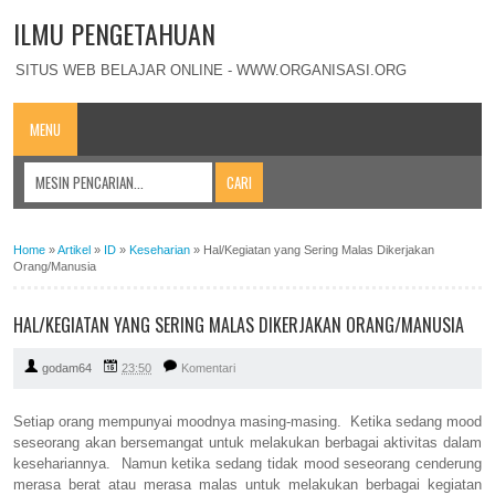
ILMU PENGETAHUAN
SITUS WEB BELAJAR ONLINE - WWW.ORGANISASI.ORG
MENU
Home
»
Artikel
»
ID
»
Keseharian
»
Hal/Kegiatan yang Sering Malas Dikerjakan
Orang/Manusia
HAL/KEGIATAN YANG SERING MALAS DIKERJAKAN ORANG/MANUSIA
godam64
23:50
Komentari
Setiap orang mempunyai moodnya masing-masing. Ketika sedang mood
seseorang akan bersemangat untuk melakukan berbagai aktivitas dalam
kesehariannya. Namun ketika sedang tidak mood seseorang cenderung
merasa berat atau merasa malas untuk melakukan berbagai kegiatan