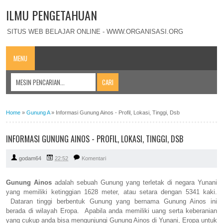
ILMU PENGETAHUAN
SITUS WEB BELAJAR ONLINE - WWW.ORGANISASI.ORG
MENU
Home
»
Gunung A
»
Informasi Gunung Ainos - Profil, Lokasi, Tinggi, Dsb
INFORMASI GUNUNG AINOS - PROFIL, LOKASI, TINGGI, DSB
godam64
22:52
Komentari
Gunung Ainos
adalah sebuah Gunung yang terletak di negara Yunani
yang memiliki ketinggian 1628 meter, atau setara dengan 5341 kaki.
Dataran tinggi berbentuk Gunung yang bernama Gunung Ainos ini
berada di wilayah Eropa. Apabila anda memiliki uang serta keberanian
yang cukup anda bisa mengunjungi Gunung Ainos di Yunani, Eropa untuk