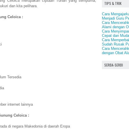
ung Celoica merupakan ciptaan Tuhan yang sempurna,
TIPS & TRIK
kuri dan kita pelihara.
Cara Mengajark
ung Celoica :
Menjadi Guru P
Cara Mencerahk
Alami dengan O
Cara Menyimpan 
Cepat dan Mud
Cara Memperbai
Sudah Rusak P
i
Cara Mencerahk
dengan Obat Al
SERBA-SERBI
lum Tersedia
dia
er internet lainnya
Gunung Celoica :
ada di negara Makedonia di daerah Eropa