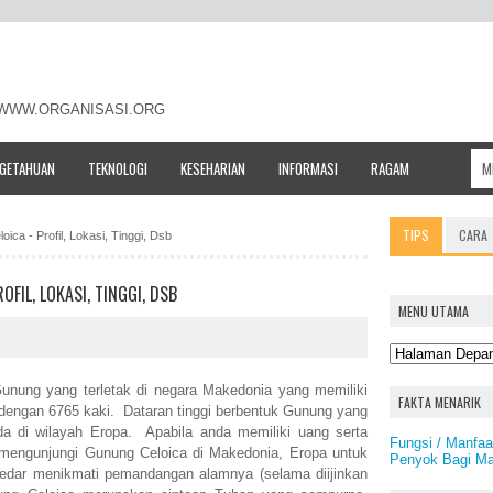
- WWW.ORGANISASI.ORG
NGETAHUAN
TEKNOLOGI
KESEHARIAN
INFORMASI
RAGAM
TIPS
CARA
ica - Profil, Lokasi, Tinggi, Dsb
FIL, LOKASI, TINGGI, DSB
MENU UTAMA
nung yang terletak di negara Makedonia yang memiliki
FAKTA MENARIK
a dengan 6765 kaki. Dataran tinggi berbentuk Gunung yang
a di wilayah Eropa. Apabila anda memiliki uang serta
Fungsi / Manfa
mengunjungi Gunung Celoica di Makedonia, Eropa untuk
Penyok Bagi Ma
dar menikmati pemandangan alamnya (selama diijinkan