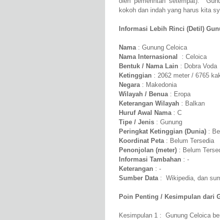
oleh pemerintah setempat). Gun
kokoh dan indah yang harus kita syu
Informasi Lebih Rinci (Detil) Gun
Nama
: Gunung Celoica
Nama Internasional
: Celoica
Bentuk / Nama Lain
: Dobra Voda
Ketinggian
: 2062 meter / 6765 kak
Negara
: Makedonia
Wilayah / Benua
: Eropa
Keterangan Wilayah
: Balkan
Huruf Awal Nama
: C
Tipe / Jenis
: Gunung
Peringkat Ketinggian (Dunia)
: Be
Koordinat Peta
: Belum Tersedia
Penonjolan (meter)
: Belum Terse
Informasi Tambahan
: -
Keterangan
: -
Sumber Data
: Wikipedia, dan sumb
Poin Penting / Kesimpulan dari 
Kesimpulan 1 : Gunung Celoica ber