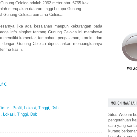
n Gunung Celoica adalah 2062 meter atau 6765 kaki
alah merupakan dataran tinggi berupa Gunung
al Gunung Celoica bernama Celoica
esarnya jika ada kesalahan maupun kekurangan pada
moga info singkat tentang Gunung Celoica ini membawa
a memiliki komentar, tambahan, pengalaman, koreksi dan
n dengan Gunung Celoica dipersilahkan menuangkannya
Terima kasih.
uf C
MOHON MAAF LAH
mur - Profil, Lokasi, Tinggi, Dsb
l, Lokasi, Tinggi, Dsb
Situs Web ini be
pengetahuan k
cara yang santa
kurang berkena
beritahu kami a