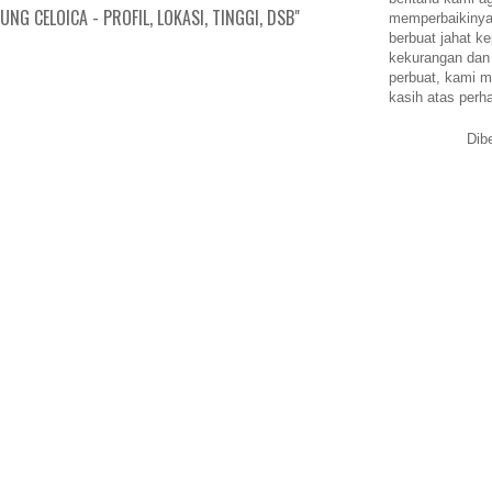
G CELOICA - PROFIL, LOKASI, TINGGI, DSB"
memperbaikinya.
berbuat jahat ke
kekurangan dan
perbuat, kami m
kasih atas perh
Dib