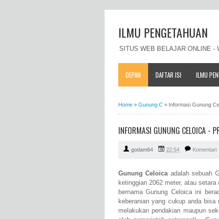
ILMU PENGETAHUAN
SITUS WEB BELAJAR ONLINE 
DEPAN
DAFTAR ISI
ILMU PE
Home
»
Gunung C
»
Informasi Gunung Celo
INFORMASI GUNUNG CELOICA - PRO
godam64
22:54
Komentari
Gunung Celoica
adalah sebuah Gu
ketinggian 2062 meter, atau setar
bernama Gunung Celoica ini berad
keberanian yang cukup anda bisa 
melakukan pendakian maupun seke