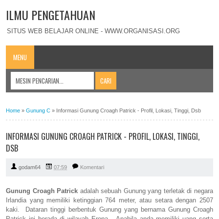
ILMU PENGETAHUAN
SITUS WEB BELAJAR ONLINE - WWW.ORGANISASI.ORG
MENU
Home
»
Gunung C
»
Informasi Gunung Croagh Patrick - Profil, Lokasi, Tinggi, Dsb
INFORMASI GUNUNG CROAGH PATRICK - PROFIL, LOKASI, TINGGI,
DSB
godam64
07:59
Komentari
Gunung Croagh Patrick
adalah sebuah Gunung yang terletak di negara
Irlandia yang memiliki ketinggian 764 meter, atau setara dengan 2507
kaki. Dataran tinggi berbentuk Gunung yang bernama Gunung Croagh
Patrick ini berada di wilayah Eropa. Apabila anda memiliki uang serta