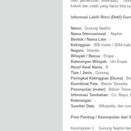
oleh pemerintah setempat). Gun
kokoh dan indah yang harus kita syu
Informasi Lebih Rinci (Detil) Gu
Nama
: Gunung Nephin
Nama Internasional
: Nephin
Bentuk / Nama Lain
: -
Ketinggian
: 806 meter / 2644 kaki
Negara
: Irlandia
Wilayah / Benua
: Eropa
Keterangan Wilayah
: Uni Eropa
Huruf Awal Nama
: N
Tipe / Jenis
: Gunung
Peringkat Ketinggian (Dunia)
: Be
Koordinat Peta
: Belum Tersedia
Penonjolan (meter)
: Belum Terse
Informasi Tambahan
: Co. Mayo, 
Keterangan
: -
Sumber Data
: Wikipedia, dan sumb
Poin Penting / Kesimpulan dari 
Kesimpulan 1 : Gunung Nephin bera