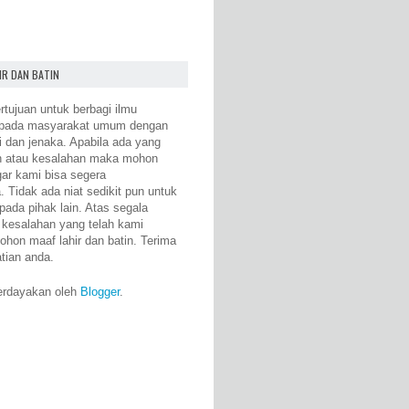
IR DAN BATIN
rtujuan untuk berbagi ilmu
epada masyarakat umum dengan
i dan jenaka. Apabila ada yang
n atau kesalahan maka mohon
gar kami bisa segera
 Tidak ada niat sedikit pun untuk
pada pihak lain. Atas segala
 kesalahan yang telah kami
ohon maaf lahir dan batin. Terima
atian anda.
erdayakan oleh
Blogger
.