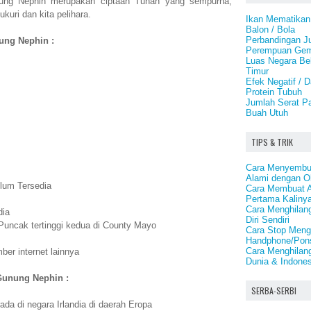
ung Nephin merupakan ciptaan Tuhan yang sempurna,
kuri dan kita pelihara.
Ikan Mematikan 
Balon / Bola
Perbandingan J
nung Nephin :
Perempuan Gemu
Luas Negara Bel
Timur
Efek Negatif /
Protein Tubuh
Jumlah Serat Pa
Buah Utuh
TIPS & TRIK
Cara Menyembuh
Alami dengan O
lum Tersedia
Cara Membuat A
Pertama Kaliny
Cara Menghilang
dia
Diri Sendiri
Puncak tertinggi kedua di County Mayo
Cara Stop Meng
Handphone/Pons
Cara Menghilan
er internet lainnya
Dunia & Indones
Gunung Nephin :
SERBA-SERBI
da di negara Irlandia di daerah Eropa