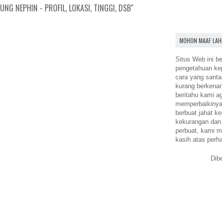
NG NEPHIN - PROFIL, LOKASI, TINGGI, DSB"
MOHON MAAF LAH
Situs Web ini be
pengetahuan k
cara yang santa
kurang berkena
beritahu kami a
memperbaikinya.
berbuat jahat ke
kekurangan dan
perbuat, kami m
kasih atas perh
Dib