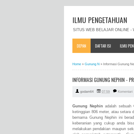
ILMU PENGETAHUAN
SITUS WEB BELAJAR ONLINE 
DEPAN
DAFTAR ISI
ILMU PE
Home
»
Gunung N
»
Informasi Gunung Neph
INFORMASI GUNUNG NEPHIN - PROF
godam64
07:59
Komentari
Gunung Nephin
adalah sebuah G
ketinggian 806 meter, atau setara
bernama Gunung Nephin ini berad
keberanian yang cukup anda bisa
melakukan pendakian maupun seke