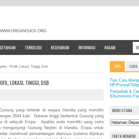
- WWW.ORGANISASI.ORG
NGETAHUAN
TEKNOLOGI
KESEHARIAN
INFORMASI
RAGAM
TIPS
CARA
in - Profil, Lokasi, Tinggi, Dsb
Tips Cara Meng
IL, LOKASI, TINGGI, DSB
HP/Ponsel/Telep
Penyebab & Car
(Dismenore) Pa
MENU UTAMA
unung yang terletak di negara Irlandia yang memiliki
 dengan 2644 kaki. Dataran tinggi berbentuk Gunung yang
a di wilayah Eropa. Apabila anda memiliki uang serta
 mengunjungi Gunung Nephin di Irlandia, Eropa untuk
dar menikmati pemandangan alamnya (selama diijinkan
FAKTA MENARIK