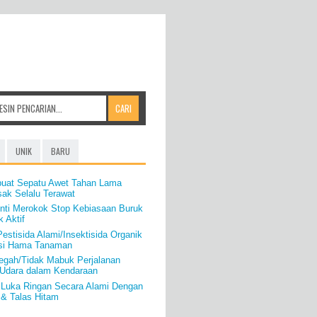
UNIK
BARU
uat Sepatu Awet Tahan Lama
ak Selalu Terawat
enti Merokok Stop Kebiasaan Buruk
 Aktif
stisida Alami/Insektisida Organik
asi Hama Tanaman
egah/Tidak Mabuk Perjalanan
n Udara dalam Kendaraan
 Luka Ringan Secara Alami Dengan
 & Talas Hitam