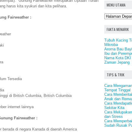
 setempat). Gunung Fairweather merupakan ciptaan Tuhan
MENU UTAMA
g harus kita syukuri dan kita pelihara.
ung Fairweather :
FAKTA MENARIK
eather
Tubuh Kucing T
Mikroba
aki
Aroma Bau Bay
Ibu dan Peremp
Nama Kota DKI 
ra
Zaman Jepang
TIPS & TRIK
lum Tersedia
Cara Mengamank
Tempat Tinggal
dia
Cara Memberita
inggi di British Columbia, British Columbia
Anak dan Rema
Cara Mendapatk
er internet lainnya
Sekitar Kita
Cara Melupakan
dan Stress
Gunung Fairweather :
Cara Memperbai
Sudah Rusak P
 berada di negara Kanada di daerah America