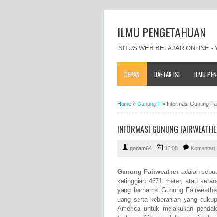
ILMU PENGETAHUAN
SITUS WEB BELAJAR ONLINE 
DEPAN
DAFTAR ISI
ILMU PE
Home
»
Gunung F
»
Informasi Gunung Fair
INFORMASI GUNUNG FAIRWEATHER 
godam64
13:00
Komentari
Gunung Fairweather
adalah sebua
ketinggian 4671 meter, atau seta
yang bernama Gunung Fairweather 
uang serta keberanian yang cukup
America untuk melakukan penda