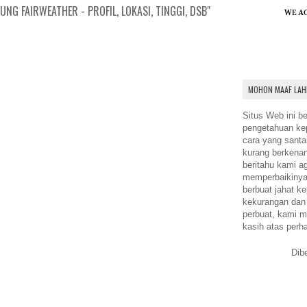
NG FAIRWEATHER - PROFIL, LOKASI, TINGGI, DSB"
MOHON MAAF LAH
Situs Web ini be
pengetahuan k
cara yang santa
kurang berkena
beritahu kami a
memperbaikinya.
berbuat jahat ke
kekurangan dan
perbuat, kami m
kasih atas perh
Dib