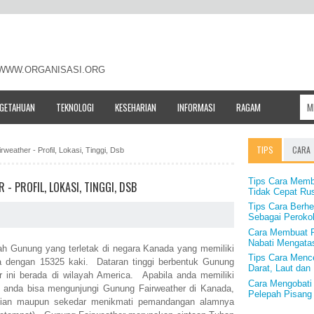
- WWW.ORGANISASI.ORG
NGETAHUAN
TEKNOLOGI
KESEHARIAN
INFORMASI
RAGAM
TIPS
CARA
weather - Profil, Lokasi, Tinggi, Dsb
Tips Cara Memb
- PROFIL, LOKASI, TINGGI, DSB
Tidak Cepat Rus
Tips Cara Berh
Sebagai Perokok
Cara Membuat Pe
Nabati Mengat
h Gunung yang terletak di negara Kanada yang memiliki
Tips Cara Menc
ra dengan 15325 kaki. Dataran tinggi berbentuk Gunung
Darat, Laut da
ini berada di wilayah America. Apabila anda memiliki
Cara Mengobati
 anda bisa mengunjungi Gunung Fairweather di Kanada,
Pelepah Pisang
kian maupun sekedar menikmati pemandangan alamnya