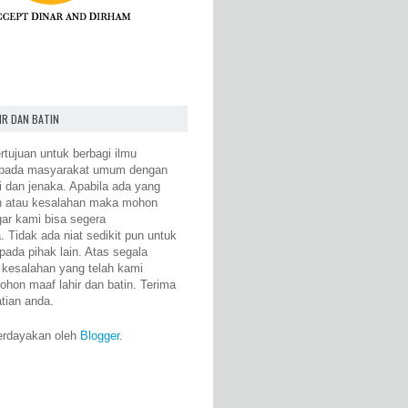
IR DAN BATIN
rtujuan untuk berbagi ilmu
epada masyarakat umum dengan
i dan jenaka. Apabila ada yang
n atau kesalahan maka mohon
gar kami bisa segera
 Tidak ada niat sedikit pun untuk
pada pihak lain. Atas segala
 kesalahan yang telah kami
ohon maaf lahir dan batin. Terima
atian anda.
erdayakan oleh
Blogger
.