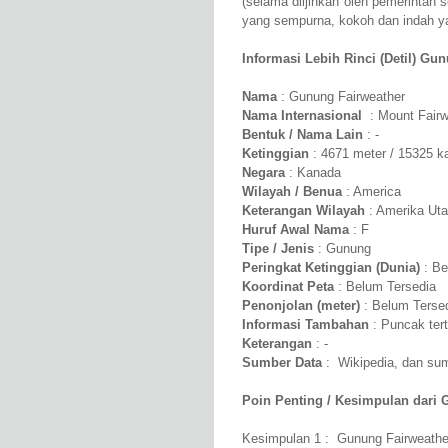
(selama diijinkan oleh pemerintah
yang sempurna, kokoh dan indah yan
Informasi Lebih Rinci (Detil) Gun
Nama
: Gunung Fairweather
Nama Internasional
: Mount Fairw
Bentuk / Nama Lain
: -
Ketinggian
: 4671 meter / 15325 k
Negara
: Kanada
Wilayah / Benua
: America
Keterangan Wilayah
: Amerika Uta
Huruf Awal Nama
: F
Tipe / Jenis
: Gunung
Peringkat Ketinggian (Dunia)
: Be
Koordinat Peta
: Belum Tersedia
Penonjolan (meter)
: Belum Terse
Informasi Tambahan
: Puncak tert
Keterangan
: -
Sumber Data
: Wikipedia, dan sumb
Poin Penting / Kesimpulan dari 
Kesimpulan 1 : Gunung Fairweather