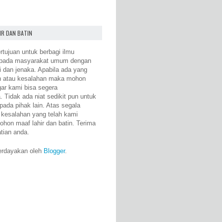
IR DAN BATIN
rtujuan untuk berbagi ilmu
epada masyarakat umum dengan
i dan jenaka. Apabila ada yang
n atau kesalahan maka mohon
gar kami bisa segera
 Tidak ada niat sedikit pun untuk
pada pihak lain. Atas segala
 kesalahan yang telah kami
ohon maaf lahir dan batin. Terima
atian anda.
erdayakan oleh
Blogger
.