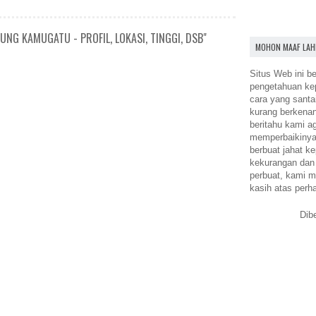
NG KAMUGATU - PROFIL, LOKASI, TINGGI, DSB"
MOHON MAAF LAH
Situs Web ini be
pengetahuan k
cara yang santa
kurang berkena
beritahu kami a
memperbaikinya.
berbuat jahat ke
kekurangan dan
perbuat, kami m
kasih atas perh
Dib