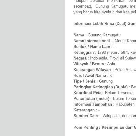
maupun sekedar menikmati pema
setempat). Gunung Kamugatu mer
yang harus kita syukuri dan kita pel
Informasi Lebih Rinci (Detil) G
Nama
: Gunung Kamugatu
Nama Internasional
: Mount Kam
Bentuk / Nama Lain
: -
Ketinggian
: 1790 meter / 5873 kak
Negara
: Indonesia, Provinsi Sula
Wilayah / Benua
: Asia
Keterangan Wilayah
: Pulau Sulaw
Huruf Awal Nama
: K
Tipe / Jenis
: Gunung
Peringkat Ketinggian (Dunia)
: Be
Koordinat Peta
: Belum Tersedia
Penonjolan (meter)
: Belum Terse
Informasi Tambahan
: Kabupaten
Keterangan
: -
Sumber Data
: Wikipedia, dan sumb
Poin Penting / Kesimpulan dari