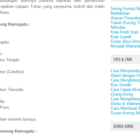
ndangan alamnya (selama diijinkan oleh pemerintah
upakan ciptaan Tuhan yang sempurna, kokoh dan indah
Sering Kentut B
ihara.
Berlebihan
Alasan Penyeba
Tubuh Kucing T
unung Kamugatu :
Mikroba
Kopi Aneh Kopi 
Kopi Luwak
Emas Bisa Dima
ugatu
Menjadi Makan
i
TIPS & TRIK
wesi Tengah
Cara Menyembuh
esi (Celebes)
Alami dengan O
Cara Menghilangk
Kita Sendiri
Cara Cepat Akra
lum Tersedia
Orang Asing
Cara Menghilan
dia
Dunia & Indones
 Poso
Cara Membuat Pe
Gurun Kering Mi
er internet lainnya
SERBA-SERBI
 Gunung Kamugatu :