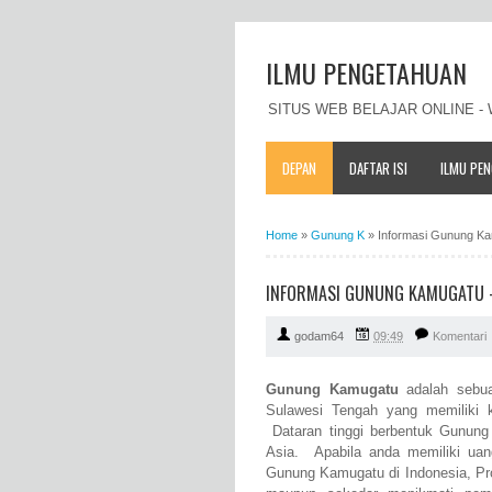
ILMU PENGETAHUAN
SITUS WEB BELAJAR ONLINE 
DEPAN
DAFTAR ISI
ILMU PE
Home
»
Gunung K
»
Informasi Gunung Kamu
INFORMASI GUNUNG KAMUGATU - P
godam64
09:49
Komentari
Gunung Kamugatu
adalah sebuah
Sulawesi Tengah yang memiliki k
Dataran tinggi berbentuk Gunung
Asia. Apabila anda memiliki uan
Gunung Kamugatu di Indonesia, Pr