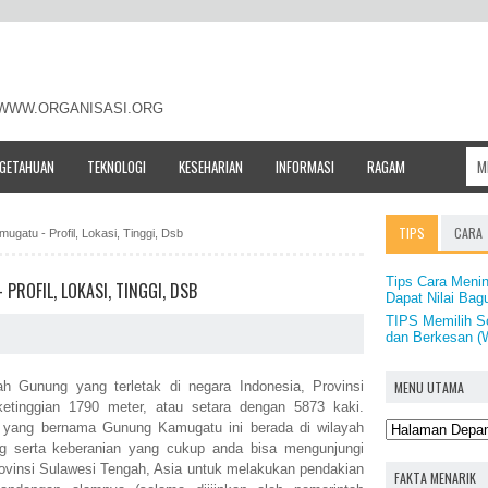
- WWW.ORGANISASI.ORG
NGETAHUAN
TEKNOLOGI
KESEHARIAN
INFORMASI
RAGAM
TIPS
CARA
gatu - Profil, Lokasi, Tinggi, Dsb
Tips Cara Menin
ROFIL, LOKASI, TINGGI, DSB
Dapat Nilai Bag
TIPS Memilih S
dan Berkesan (
MENU UTAMA
 Gunung yang terletak di negara Indonesia, Provinsi
etinggian 1790 meter, atau setara dengan 5873 kaki.
 yang bernama Gunung Kamugatu ini berada di wilayah
g serta keberanian yang cukup anda bisa mengunjungi
ovinsi Sulawesi Tengah, Asia untuk melakukan pendakian
FAKTA MENARIK