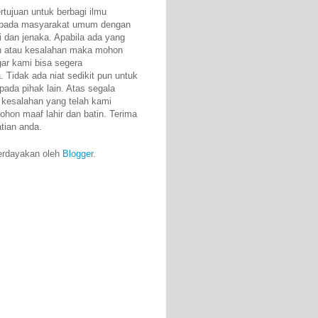
rtujuan untuk berbagi ilmu
epada masyarakat umum dengan
i dan jenaka. Apabila ada yang
n atau kesalahan maka mohon
gar kami bisa segera
 Tidak ada niat sedikit pun untuk
pada pihak lain. Atas segala
 kesalahan yang telah kami
ohon maaf lahir dan batin. Terima
atian anda.
erdayakan oleh
Blogger
.