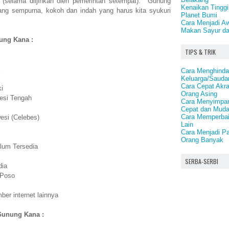
(selama diijinkan oleh pemerintah setempat). Gunung
Kenaikan Tinggi
ng sempurna, kokoh dan indah yang harus kita syukuri
Planet Bumi
Cara Menjadi Aw
Makan Sayur d
nung Kana :
TIPS & TRIK
Cara Menghindar
Keluarga/Saudar
Cara Cepat Akra
i
Orang Asing
wesi Tengah
Cara Menyimpan 
Cepat dan Mud
Cara Memperbaik
esi (Celebes)
Lain
Cara Menjadi P
Orang Banyak
lum Tersedia
SERBA-SERBI
dia
 Poso
er internet lainnya
Gunung Kana :