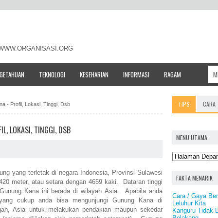
- WWW.ORGANISASI.ORG
NGETAHUAN
TEKNOLOGI
KESEHARIAN
INFORMASI
RAGAM
TIPS
CARA
 - Profil, Lokasi, Tinggi, Dsb
L, LOKASI, TINGGI, DSB
MENU UTAMA
g yang terletak di negara Indonesia, Provinsi Sulawesi
FAKTA MENARIK
420 meter, atau setara dengan 4659 kaki. Dataran tinggi
unung Kana ini berada di wilayah Asia. Apabila anda
Cara / Gaya Bers
n yang cukup anda bisa mengunjungi Gunung Kana di
Leluhur Kita
ngah, Asia untuk melakukan pendakian maupun sekedar
Kanguru Tidak 
Belakang