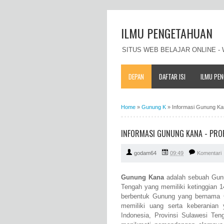
ILMU PENGETAHUAN
SITUS WEB BELAJAR ONLINE 
DEPAN
DAFTAR ISI
ILMU PE
Home
»
Gunung K
»
Informasi Gunung Kana
INFORMASI GUNUNG KANA - PROFI
godam64
09:49
Komentari
Gunung Kana
adalah sebuah Gunun
Tengah yang memiliki ketinggian 1
berbentuk Gunung yang bernama G
memiliki uang serta keberania
Indonesia, Provinsi Sulawesi Te