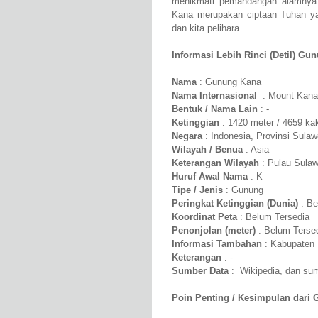
menikmati pemandangan alamnya 
Kana merupakan ciptaan Tuhan ya
dan kita pelihara.
Informasi Lebih Rinci (Detil) Gu
Nama
: Gunung Kana
Nama Internasional
: Mount Kana
Bentuk / Nama Lain
: -
Ketinggian
: 1420 meter / 4659 kak
Negara
: Indonesia, Provinsi Sula
Wilayah / Benua
: Asia
Keterangan Wilayah
: Pulau Sulaw
Huruf Awal Nama
: K
Tipe / Jenis
: Gunung
Peringkat Ketinggian (Dunia)
: Be
Koordinat Peta
: Belum Tersedia
Penonjolan (meter)
: Belum Terse
Informasi Tambahan
: Kabupaten
Keterangan
: -
Sumber Data
: Wikipedia, dan sumb
Poin Penting / Kesimpulan dari 