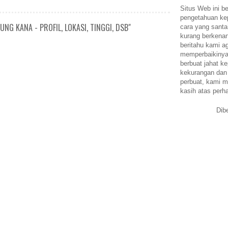
Situs Web ini be
pengetahuan k
NG KANA - PROFIL, LOKASI, TINGGI, DSB"
cara yang santa
kurang berkena
beritahu kami a
memperbaikinya.
berbuat jahat ke
kekurangan dan
perbuat, kami m
kasih atas perh
Dib