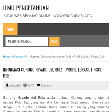
ILMU PENGETAHUAN
SITUS WEB BELAJAR ONLINE - WWW.ORGANISASI.ORG
MENU
Home
»
Gunung N
»
Informasi Gunung Nevado del Ruiz - Profil, Lokasi, Tinggi, Dsb
INFORMASI GUNUNG NEVADO DEL RUIZ - PROFIL, LOKASI, TINGGI,
DSB
godam64
05:50
Komentari
Gunung Nevado del Ruiz
adalah sebuah Gunung yang terletak di
negara Kolombia yang memiliki ketinggian 5321 meter, atau setara
dengan 17457 kaki. Dataran tinggi berbentuk Gunung yang bernama
Gunung Nevado del Ruiz ini berada di wilayah America. Apabila anda