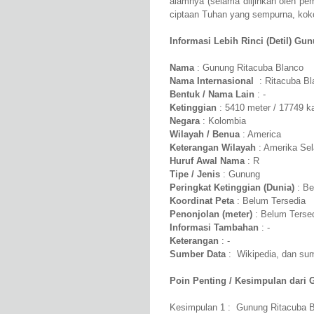
alamnya (selama diijinkan oleh p
ciptaan Tuhan yang sempurna, kokoh
Informasi Lebih Rinci (Detil) Gu
Nama
: Gunung Ritacuba Blanco
Nama Internasional
: Ritacuba Bl
Bentuk / Nama Lain
: -
Ketinggian
: 5410 meter / 17749 k
Negara
: Kolombia
Wilayah / Benua
: America
Keterangan Wilayah
: Amerika Sel
Huruf Awal Nama
: R
Tipe / Jenis
: Gunung
Peringkat Ketinggian (Dunia)
: Be
Koordinat Peta
: Belum Tersedia
Penonjolan (meter)
: Belum Terse
Informasi Tambahan
: -
Keterangan
: -
Sumber Data
: Wikipedia, dan sumb
Poin Penting / Kesimpulan dari 
Kesimpulan 1 : Gunung Ritacuba Bl