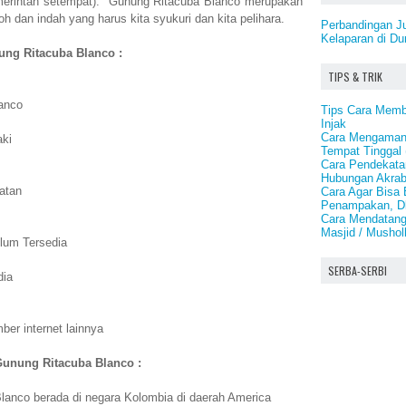
emerintah setempat). Gunung Ritacuba Blanco merupakan
 dan indah yang harus kita syukuri dan kita pelihara.
Perbandingan J
Kelaparan di Du
nung Ritacuba Blanco :
TIPS & TRIK
anco
Tips Cara Mem
Injak
Cara Mengamank
aki
Tempat Tinggal
Cara Pendekata
Hubungan Akrab
atan
Cara Agar Bisa 
Penampakan, D
Cara Mendatang
Masjid / Mushol
lum Tersedia
SERBA-SERBI
dia
er internet lainnya
Gunung Ritacuba Blanco :
anco berada di negara Kolombia di daerah America