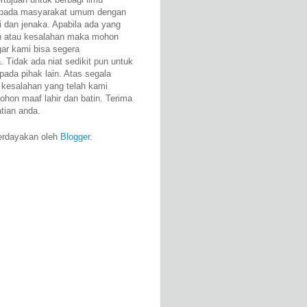
epada masyarakat umum dengan
i dan jenaka. Apabila ada yang
n atau kesalahan maka mohon
gar kami bisa segera
 Tidak ada niat sedikit pun untuk
pada pihak lain. Atas segala
 kesalahan yang telah kami
ohon maaf lahir dan batin. Terima
atian anda.
erdayakan oleh
Blogger
.