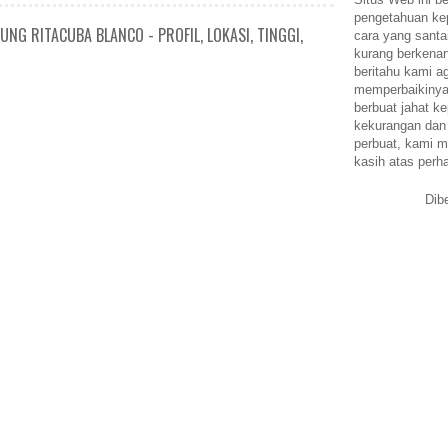
pengetahuan k
NG RITACUBA BLANCO - PROFIL, LOKASI, TINGGI,
cara yang santa
kurang berkena
beritahu kami a
memperbaikinya.
berbuat jahat ke
kekurangan dan
perbuat, kami m
kasih atas perh
Dib