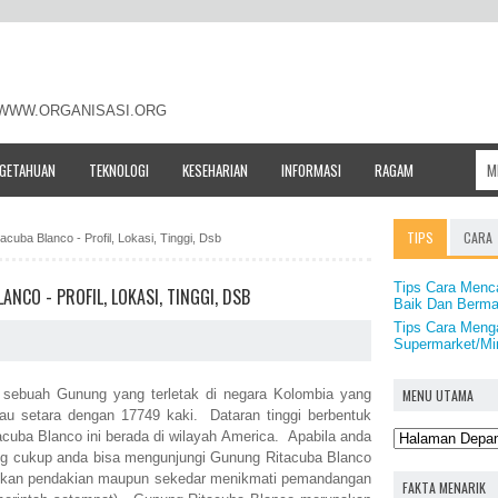
- WWW.ORGANISASI.ORG
NGETAHUAN
TEKNOLOGI
KESEHARIAN
INFORMASI
RAGAM
TIPS
CARA
cuba Blanco - Profil, Lokasi, Tinggi, Dsb
Tips Cara Menc
NCO - PROFIL, LOKASI, TINGGI, DSB
Baik Dan Berm
Tips Cara Meng
Supermarket/Mi
MENU UTAMA
sebuah Gunung yang terletak di negara Kolombia yang
tau setara dengan 17749 kaki. Dataran tinggi berbentuk
uba Blanco ini berada di wilayah America. Apabila anda
ang cukup anda bisa mengunjungi Gunung Ritacuba Blanco
kukan pendakian maupun sekedar menikmati pemandangan
FAKTA MENARIK