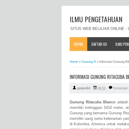
ILMU PENGETAHUAN
SITUS WEB BELAJAR ONLINE 
DEPAN
DAFTAR ISI
ILMU PE
Home
»
Gunung R
»
Informasi Gunung Rita
INFORMASI GUNUNG RITACUBA BLA
godam64
05:55
Komentari
Gunung Ritacuba Blanco
adalah 
memiliki ketinggian 5410 meter, a
Gunung yang bernama Gunung Ritac
memiliki uang serta keberanian y
di Kolombia, America untuk mela