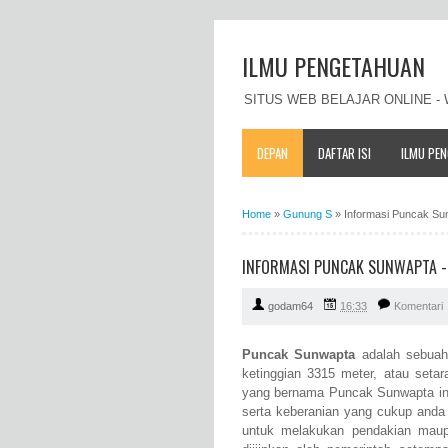
ILMU PENGETAHUAN
SITUS WEB BELAJAR ONLINE 
DEPAN
DAFTAR ISI
ILMU PE
Home
»
Gunung S
»
Informasi Puncak Sunw
INFORMASI PUNCAK SUNWAPTA - P
godam64
16:33
Komentari
Puncak Sunwapta
adalah sebuah 
ketinggian 3315 meter, atau seta
yang bernama Puncak Sunwapta ini
serta keberanian yang cukup anda
untuk melakukan pendakian mau