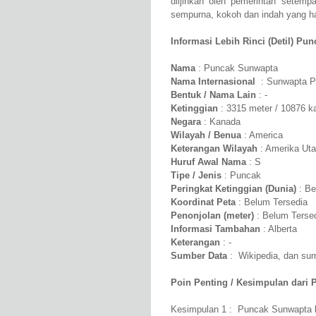
diijinkan oleh pemerintah sete
sempurna, kokoh dan indah yang har
Informasi Lebih Rinci (Detil) Pu
Nama
: Puncak Sunwapta
Nama Internasional
: Sunwapta P
Bentuk / Nama Lain
: -
Ketinggian
: 3315 meter / 10876 k
Negara
: Kanada
Wilayah / Benua
: America
Keterangan Wilayah
: Amerika Uta
Huruf Awal Nama
: S
Tipe / Jenis
: Puncak
Peringkat Ketinggian (Dunia)
: Be
Koordinat Peta
: Belum Tersedia
Penonjolan (meter)
: Belum Terse
Informasi Tambahan
: Alberta
Keterangan
: -
Sumber Data
: Wikipedia, dan sumb
Poin Penting / Kesimpulan dari 
Kesimpulan 1 : Puncak Sunwapta b