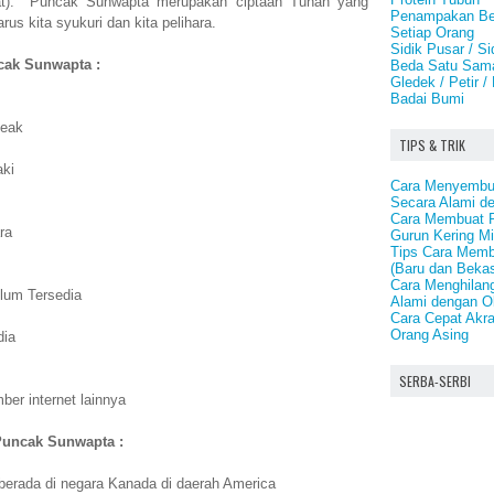
mpat). Puncak Sunwapta merupakan ciptaan Tuhan yang
Penampakan Be
us kita syukuri dan kita pelihara.
Setiap Orang
Sidik Pusar / S
ncak Sunwapta :
Beda Satu Sama
Gledek / Petir /
Badai Bumi
eak
TIPS & TRIK
aki
Cara Menyembu
Secara Alami d
Cara Membuat Pe
ra
Gurun Kering Mi
Tips Cara Memb
(Baru dan Beka
Cara Menghilang
lum Tersedia
Alami dengan O
Cara Cepat Akra
Orang Asing
dia
SERBA-SERBI
er internet lainnya
Puncak Sunwapta :
erada di negara Kanada di daerah America