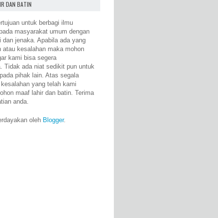
IR DAN BATIN
rtujuan untuk berbagi ilmu
epada masyarakat umum dengan
i dan jenaka. Apabila ada yang
n atau kesalahan maka mohon
gar kami bisa segera
 Tidak ada niat sedikit pun untuk
pada pihak lain. Atas segala
 kesalahan yang telah kami
ohon maaf lahir dan batin. Terima
atian anda.
erdayakan oleh
Blogger
.