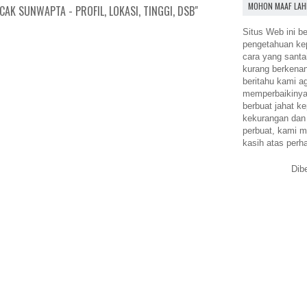
MOHON MAAF LAH
AK SUNWAPTA - PROFIL, LOKASI, TINGGI, DSB"
Situs Web ini be
pengetahuan k
cara yang santa
kurang berkena
beritahu kami a
memperbaikinya.
berbuat jahat ke
kekurangan dan
perbuat, kami m
kasih atas perh
Dib