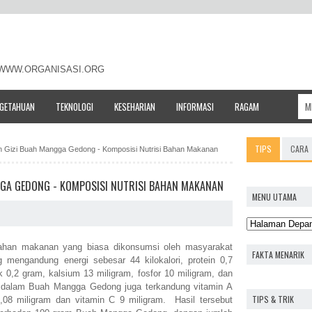
- WWW.ORGANISASI.ORG
NGETAHUAN
TEKNOLOGI
KESEHARIAN
INFORMASI
RAGAM
TIPS
CARA
n Gizi Buah Mangga Gedong - Komposisi Nutrisi Bahan Makanan
GGA GEDONG - KOMPOSISI NUTRISI BAHAN MAKANAN
MENU UTAMA
han makanan yang biasa dikonsumsi oleh masyarakat
FAKTA MENARIK
engandung energi sebesar 44 kilokalori, protein 0,7
k 0,2 gram, kalsium 13 miligram, fosfor 10 miligram, dan
di dalam Buah Mangga Gedong juga terkandung vitamin A
TIPS & TRIK
08 miligram dan vitamin C 9 miligram. Hasil tersebut