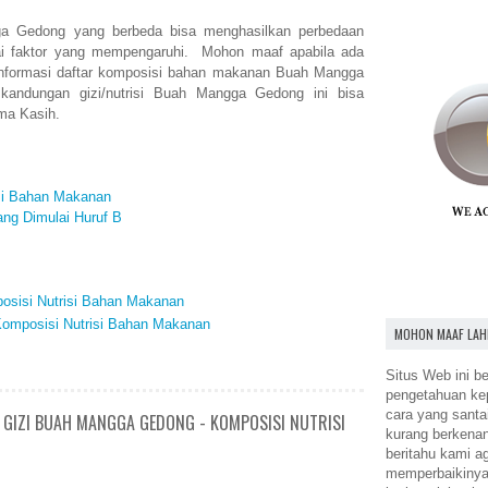
gga Gedong yang berbeda bisa menghasilkan perbedaan
gai faktor yang mempengaruhi. Mohon maaf apabila ada
informasi daftar komposisi bahan makanan Buah Mangga
andungan gizi/nutrisi Buah Mangga Gedong ini bisa
ma Kasih.
isi Bahan Makanan
ng Dimulai Huruf B
posisi Nutrisi Bahan Makanan
 Komposisi Nutrisi Bahan Makanan
MOHON MAAF LAH
Situs Web ini be
pengetahuan k
cara yang santa
 GIZI BUAH MANGGA GEDONG - KOMPOSISI NUTRISI
kurang berkena
beritahu kami a
memperbaikinya.