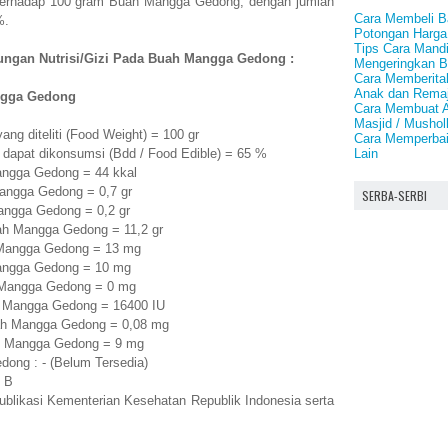
n terhadap 100 gram Buah Mangga Gedong, dengan jumlah
Cara Membeli B
%.
Potongan Harga
Tips Cara Mand
ungan Nutrisi/Gizi Pada Buah Mangga Gedong :
Mengeringkan 
Cara Memberita
Anak dan Rema
gga Gedong
Cara Membuat A
Masjid / Mushol
 diteliti (Food Weight) = 100 gr
Cara Memperbaik
Lain
apat dikonsumsi (Bdd / Food Edible) = 65 %
ngga Gedong = 44 kkal
angga Gedong = 0,7 gr
SERBA-SERBI
ngga Gedong = 0,2 gr
ah Mangga Gedong = 11,2 gr
Mangga Gedong = 13 mg
angga Gedong = 10 mg
 Mangga Gedong = 0 mg
 Mangga Gedong = 16400 IU
ah Mangga Gedong = 0,08 mg
h Mangga Gedong = 9 mg
ong : - (Belum Tersedia)
 B
publikasi Kementerian Kesehatan Republik Indonesia serta