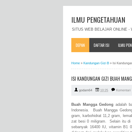
ILMU PENGETAHUAN
SITUS WEB BELAJAR ONLINE 
DEPAN
DAFTAR ISI
ILMU PE
Home
»
Kandungan Gizi B
»
Isi Kandunga
ISI KANDUNGAN GIZI BUAH MAN
godam64
10:25
Komentari
Buah Mangga Gedong
adalah ba
Indonesia. Buah Mangga Gedong m
gram, karbohidrat 11,2 gram, lema
zat besi 0 miligram. Selain itu 
sebanyak 16400 IU, vitamin B1 0,