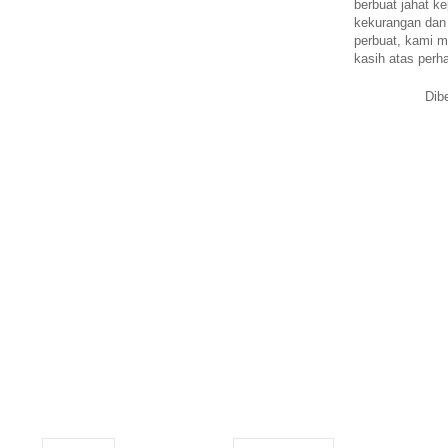
berbuat jahat ke
kekurangan dan
perbuat, kami m
kasih atas perh
Dib