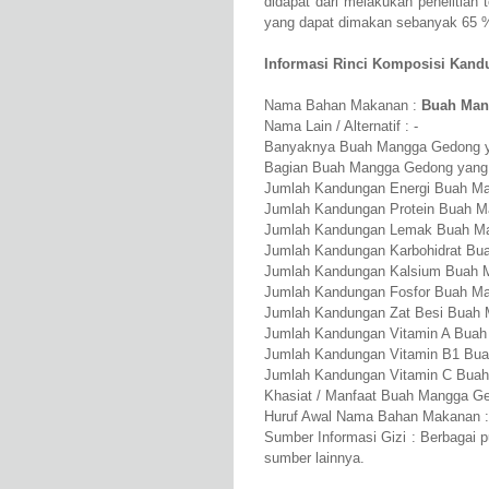
didapat dari melakukan penelitia
yang dapat dimakan sebanyak 65 
Informasi Rinci Komposisi Kand
Nama Bahan Makanan :
Buah Man
Nama Lain / Alternatif : -
Banyaknya Buah Mangga Gedong yang
Bagian Buah Mangga Gedong yang d
Jumlah Kandungan Energi Buah Ma
Jumlah Kandungan Protein Buah M
Jumlah Kandungan Lemak Buah Ma
Jumlah Kandungan Karbohidrat Bu
Jumlah Kandungan Kalsium Buah 
Jumlah Kandungan Fosfor Buah M
Jumlah Kandungan Zat Besi Buah
Jumlah Kandungan Vitamin A Buah
Jumlah Kandungan Vitamin B1 Bu
Jumlah Kandungan Vitamin C Bua
Khasiat / Manfaat Buah Mangga Ged
Huruf Awal Nama Bahan Makanan :
Sumber Informasi Gizi : Berbagai 
sumber lainnya.