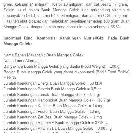
gram, kalsium 14 miligram, fosfor 10 miligram, dan zat besi 1 miligram.
Selain itu di dalam Buah Mangga Golek juga terkandung vitamin A
sebanyak 3715 IU, vitamin B1 0,08 miligram dan vitamin C 30 miligram.
Hasil tersebut didapat dari melakukan penelitian terhadap 100 gram Buah
Mangga Golek, dengan jumlah yang dapat dimakan sebanyak 65 %.
Informasi Rinci Komposisi Kandungan Nutrisi/Gizi Pada Buah
Mangga Golek :
Nama Bahan Makanan :
Buah Mangga Golek
Nama Lain / Alternatif : -
Banyaknya Buah Mangga Golek yang diteliti (Food Weight) = 100 gr
Bagian Buah Mangga Golek yang dapat dikonsumsi (Bdd / Food Edible)
= 65 %
Jumlah Kandungan Energi Buah Mangga Golek = 63 kkal
Jumlah Kandungan Protein Buah Mangga Golek = 0,5 gr
Jumlah Kandungan Lemak Buah Mangga Golek = 0,2 gr
Jumlah Kandungan Karbohidrat Buah Mangga Golek = 16,7 gr
Jumlah Kandungan Kalsium Buah Mangga Golek = 14 mg
Jumlah Kandungan Fosfor Buah Mangga Golek = 10 mg
Jumlah Kandungan Zat Besi Buah Mangga Golek = 1 mg
Jumlah Kandungan Vitamin A Buah Mangga Golek = 3715 IU
Jumlah Kandungan Vitamin B1 Buah Mangga Golek = 0,08 mg