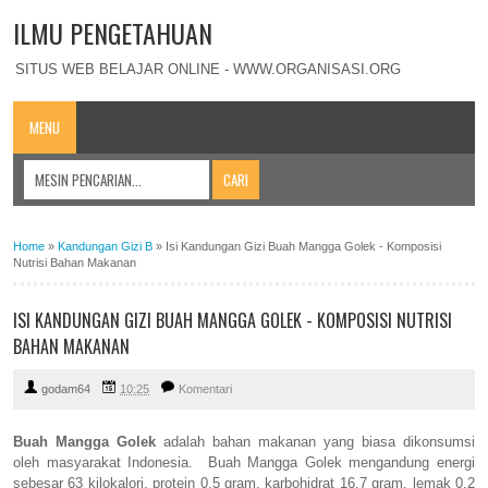
ILMU PENGETAHUAN
SITUS WEB BELAJAR ONLINE - WWW.ORGANISASI.ORG
MENU
Home
»
Kandungan Gizi B
»
Isi Kandungan Gizi Buah Mangga Golek - Komposisi
Nutrisi Bahan Makanan
ISI KANDUNGAN GIZI BUAH MANGGA GOLEK - KOMPOSISI NUTRISI
BAHAN MAKANAN
godam64
10:25
Komentari
Buah Mangga Golek
adalah bahan makanan yang biasa dikonsumsi
oleh masyarakat Indonesia. Buah Mangga Golek mengandung energi
sebesar 63 kilokalori, protein 0,5 gram, karbohidrat 16,7 gram, lemak 0,2