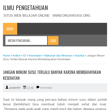
ILMU PENGETAHUAN
SITUS WEB BELAJAR ONLINE - WWW.ORGANISASI.ORG
MENU
Home
»
Artikel
»
ID
»
Kesehatan
»
Makanan dan Minuman
»
Nasihat
»
Jangan Minum
Susu Terlalu Banyak Karena Membahayakan Kesehatan
JANGAN MINUM SUSU TERLALU BANYAK KARENA MEMBAHAYAKAN
KESEHATAN
godam64
17:46
Komentari
Saat ini banyak orang yang percaya bahwa minum susu dalam jumlah
besar (berlebihan) bisa membuat tubuh menjadi sehat dan kuat.
Terutama pada anak-anak yang masih kecil dan belum dewasa usianya.