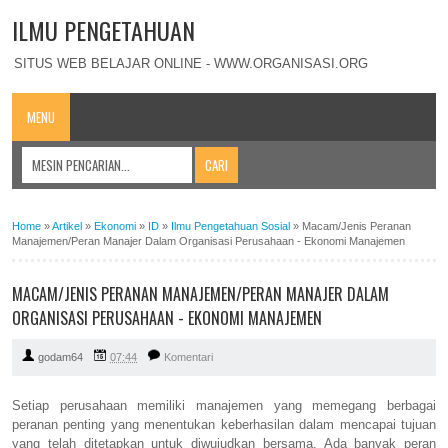
ILMU PENGETAHUAN
SITUS WEB BELAJAR ONLINE - WWW.ORGANISASI.ORG
MENU
Home
»
Artikel
»
Ekonomi
»
ID
»
Ilmu Pengetahuan Sosial
»
Macam/Jenis Peranan
Manajemen/Peran Manajer Dalam Organisasi Perusahaan - Ekonomi Manajemen
MACAM/JENIS PERANAN MANAJEMEN/PERAN MANAJER DALAM
ORGANISASI PERUSAHAAN - EKONOMI MANAJEMEN
godam64
07:44
Komentari
Setiap perusahaan memiliki manajemen yang memegang berbagai
peranan penting yang menentukan keberhasilan dalam mencapai tujuan
yang telah ditetapkan untuk diwujudkan bersama. Ada banyak peran