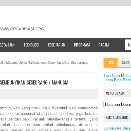
- WWW.ORGANISASI.ORG
NGETAHUAN
TEKNOLOGI
KESEHARIAN
INFORMASI
RAGAM
TIPS
CARA
al
»
Macam / Jenis Rahasia yang Disembunyikan Seseorang /
Tips Cara Meng
Lama Bisa Berha
ISEMBUNYIKAN SESEORANG / MANUSIA
MENU UTAMA
mbunyikan yang tidak ingin diketahui oleh orang-orang
sa bersifat personal atau pribadi dan bisa juga bersifat
FAKTA MENARIK
ga dengan baik, kecuali rahasia-rahasia tertentu yang
telah dijabarkan para artikel sebelumnya di website
Jumlah Air Bersi
 jenis macam ragam rahasia yang dimiliki dan dijaga