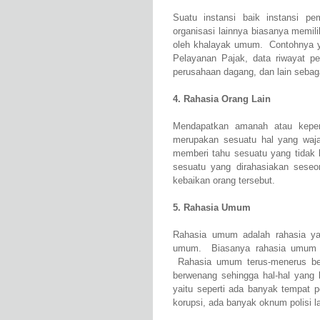
Suatu instansi baik instansi pe
organisasi lainnya biasanya memilik
oleh khalayak umum. Contohnya ya
Pelayanan Pajak, data riwayat pe
perusahaan dagang, dan lain sebag
4. Rahasia Orang Lain
Mendapatkan amanah atau keperc
merupakan sesuatu hal yang waj
memberi tahu sesuatu yang tidak b
sesuatu yang dirahasiakan seseor
kebaikan orang tersebut.
5. Rahasia Umum
Rahasia umum adalah rahasia ya
umum. Biasanya rahasia umum me
Rahasia umum terus-menerus ber
berwenang sehingga hal-hal yang 
yaitu seperti ada banyak tempat 
korupsi, ada banyak oknum polisi la