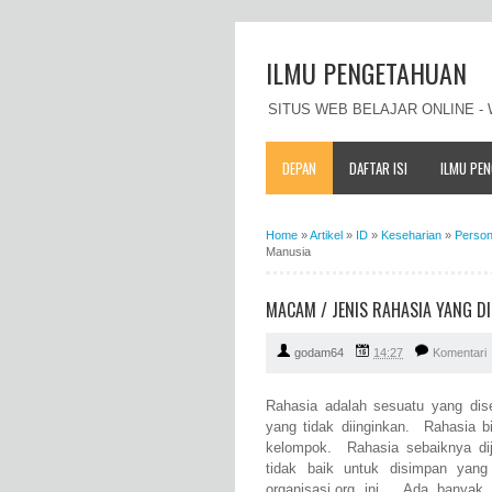
ILMU PENGETAHUAN
SITUS WEB BELAJAR ONLINE 
DEPAN
DAFTAR ISI
ILMU PE
Home
»
Artikel
»
ID
»
Keseharian
»
Person
Manusia
MACAM / JENIS RAHASIA YANG D
godam64
14:27
Komentari
Rahasia adalah sesuatu yang dise
yang tidak diinginkan. Rahasia bi
kelompok. Rahasia sebaiknya dija
tidak baik untuk disimpan yang 
organisasi.org ini. Ada banyak