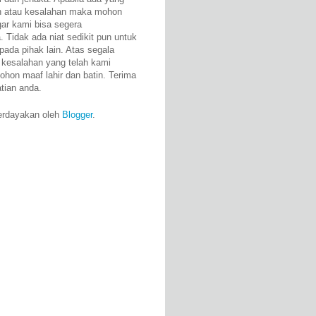
n atau kesalahan maka mohon
gar kami bisa segera
 Tidak ada niat sedikit pun untuk
pada pihak lain. Atas segala
 kesalahan yang telah kami
ohon maaf lahir dan batin. Terima
atian anda.
erdayakan oleh
Blogger
.