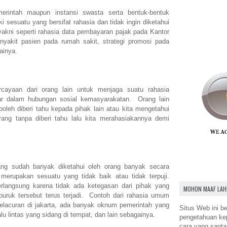
merintah maupun instansi swasta serta bentuk-bentuk
i sesuatu yang bersifat rahasia dan tidak ingin diketahui
kni seperti rahasia data pembayaran pajak pada Kantor
nyakit pasien pada rumah sakit, strategi promosi pada
ainya.
ayaan dari orang lain untuk menjaga suatu rahasia
ar dalam hubungan sosial kemasyarakatan. Orang lain
oleh diberi tahu kepada pihak lain atau kita mengetahui
ang tanpa diberi tahu lalu kita merahasiakannya demi
ng sudah banyak diketahui oleh orang banyak secara
rupakan sesuatu yang tidak baik atau tidak terpuji.
langsung karena tidak ada ketegasan dari pihak yang
MOHON MAAF LAH
buruk tersebut terus terjadi. Contoh dari rahasia umum
pelacuran di jakarta, ada banyak oknum pemerintah yang
Situs Web ini be
lu lintas yang sidang di tempat, dan lain sebagainya.
pengetahuan k
cara yang santa