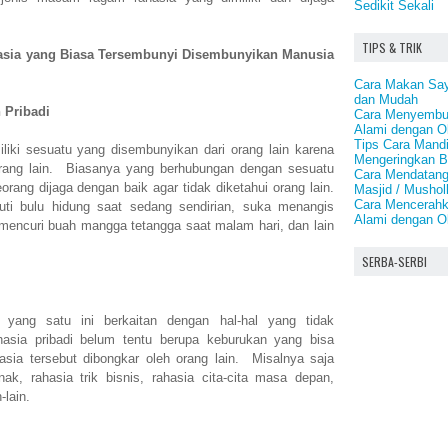
Sedikit Sekali
TIPS & TRIK
asia yang Biasa Tersembunyi Disembunyikan Manusia
Cara Makan Say
dan Mudah
 Pribadi
Cara Menyembuh
Alami dengan O
Tips Cara Mand
ki sesuatu yang disembunyikan dari orang lain karena
Mengeringkan 
orang lain. Biasanya yang berhubungan dengan sesuatu
Cara Mendatang
eorang dijaga dengan baik agar tidak diketahui orang lain.
Masjid / Mushol
Cara Mencerahk
ti bulu hidung saat sedang sendirian, suka menangis
Alami dengan O
mencuri buah mangga tetangga saat malam hari, dan lain
SERBA-SERBI
 yang satu ini berkaitan dengan hal-hal yang tidak
sia pribadi belum tentu berupa keburukan yang bisa
asia tersebut dibongkar oleh orang lain. Misalnya saja
ak, rahasia trik bisnis, rahasia cita-cita masa depan,
-lain.