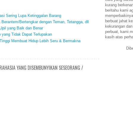
kurang berkena
beritahu kami a
si Sering Lupa Ketinggalan Barang
memperbaikinya.
berbuat jahat ke
a Berantem/Bertengkar dengan Teman, Tetangga, dll
kekurangan dan
pil yang Baik dan Benar
perbuat, kami m
 yang Tidak Dapat Terlupakan
kasih atas perh
 Tinggi Membuat Hidup Lebih Seru & Bermakna
Dib
 RAHASIA YANG DISEMBUNYIKAN SESEORANG /