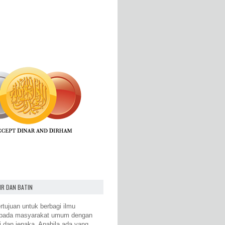
IR DAN BATIN
rtujuan untuk berbagi ilmu
epada masyarakat umum dengan
i dan jenaka. Apabila ada yang