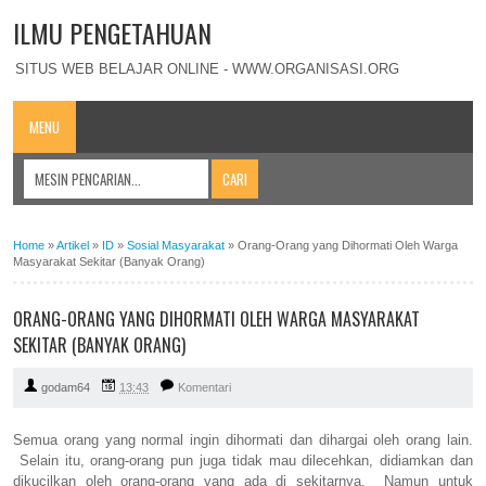
ILMU PENGETAHUAN
SITUS WEB BELAJAR ONLINE - WWW.ORGANISASI.ORG
MENU
Home
»
Artikel
»
ID
»
Sosial Masyarakat
»
Orang-Orang yang Dihormati Oleh Warga
Masyarakat Sekitar (Banyak Orang)
ORANG-ORANG YANG DIHORMATI OLEH WARGA MASYARAKAT
SEKITAR (BANYAK ORANG)
godam64
13:43
Komentari
Semua orang yang normal ingin dihormati dan dihargai oleh orang lain.
Selain itu, orang-orang pun juga tidak mau dilecehkan, didiamkan dan
dikucilkan oleh orang-orang yang ada di sekitarnya. Namun untuk