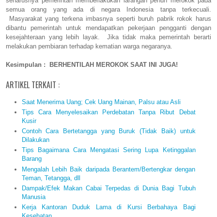
seharusnya pemerintah memberlakukan larangan penuh merokok pada
semua orang yang ada di negara Indonesia tanpa terkecuali.
Masyarakat yang terkena imbasnya seperti buruh pabrik rokok harus
dibantu pemerintah untuk mendapatkan pekerjaan pengganti dengan
kesejahteraan yang lebih layak. Jika tidak maka pemerintah berarti
melakukan pembiaran terhadap kematian warga negaranya.
Kesimpulan : BERHENTILAH MEROKOK SAAT INI JUGA!
ARTIKEL TERKAIT :
Saat Menerima Uang; Cek Uang Mainan, Palsu atau Asli
Tips Cara Menyelesaikan Perdebatan Tanpa Ribut Debat
Kusir
Contoh Cara Bertetangga yang Buruk (Tidak Baik) untuk
Dilakukan
Tips Bagaimana Cara Mengatasi Sering Lupa Ketinggalan
Barang
Mengalah Lebih Baik daripada Berantem/Bertengkar dengan
Teman, Tetangga, dll
Dampak/Efek Makan Cabai Terpedas di Dunia Bagi Tubuh
Manusia
Kerja Kantoran Duduk Lama di Kursi Berbahaya Bagi
Kesehatan