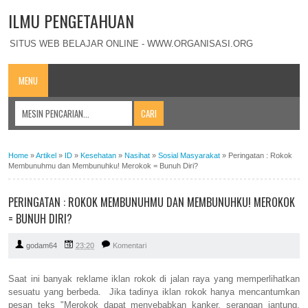
ILMU PENGETAHUAN
SITUS WEB BELAJAR ONLINE - WWW.ORGANISASI.ORG
MENU
Home
»
Artikel
»
ID
»
Kesehatan
»
Nasihat
»
Sosial Masyarakat
»
Peringatan : Rokok
Membunuhmu dan Membunuhku! Merokok = Bunuh Diri?
PERINGATAN : ROKOK MEMBUNUHMU DAN MEMBUNUHKU! MEROKOK
= BUNUH DIRI?
godam64
23:20
Komentari
Saat ini banyak reklame iklan rokok di jalan raya yang memperlihatkan
sesuatu yang berbeda. Jika tadinya iklan rokok hanya mencantumkan
pesan teks "Merokok dapat menyebabkan kanker, serangan jantung,