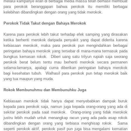
melalui kampanye iklan di berbagai media massa telah berhasil membuat
para perokok beranggapan bahwa perokok itu memiliki berbagai
kelebihan dibandingkan dengan orang yang tidak merokok.
Perokok Tidak Takut dengan Bahaya Merokok
Karena para perokok lebih takut terhadap efek samping yang dirasakan
ketika berhenti merokok daripada penyakit yang dapat diderita karena
kebiasaan merokok, maka para perokok pun mengindahkan berbagai
peringatan bahaya merokok yang tersebar di mana-mana termasuk pada
bungkus kemasan rokok. Diberi uang satu trilyun rupiah saja seorang
perokok berat belum tentu mau berhenti merokok secara permanen
selama-lamanya, apalagi cuma diberikan peringatan bahaya merokok
bagi kesehatan tubuh. Walhasil para perokok pun tetap merokok baik
yang tua maupun yang muda.
Rokok Membunuhmu dan Membunuhku Juga
Kebiasaan merokok tidak hanya dapat menyebabkan dampak buruk
kepada para perokok saja, namun juga kepada orang-orang yang ada di
sekitar perokok pada saat merokok. Orang-orang yang tidak merokok
justru lebih mudah untuk menangkap racun yang ada pada asap rokok
dibandingkan dengan orang yang terbiasa menghisap rokok. Sama
seperti perokok aktif, perokok pasif pun juga bisa mengalami kematian