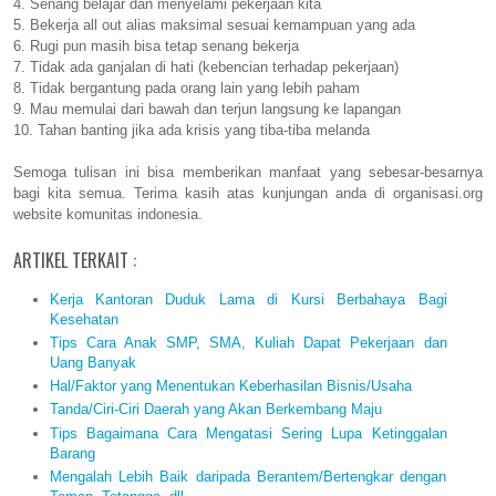
4. Senang belajar dan menyelami pekerjaan kita
5. Bekerja all out alias maksimal sesuai kemampuan yang ada
6. Rugi pun masih bisa tetap senang bekerja
7. Tidak ada ganjalan di hati (kebencian terhadap pekerjaan)
8. Tidak bergantung pada orang lain yang lebih paham
9. Mau memulai dari bawah dan terjun langsung ke lapangan
10. Tahan banting jika ada krisis yang tiba-tiba melanda
Semoga tulisan ini bisa memberikan manfaat yang sebesar-besarnya
bagi kita semua. Terima kasih atas kunjungan anda di organisasi.org
website komunitas indonesia.
ARTIKEL TERKAIT :
Kerja Kantoran Duduk Lama di Kursi Berbahaya Bagi
Kesehatan
Tips Cara Anak SMP, SMA, Kuliah Dapat Pekerjaan dan
Uang Banyak
Hal/Faktor yang Menentukan Keberhasilan Bisnis/Usaha
Tanda/Ciri-Ciri Daerah yang Akan Berkembang Maju
Tips Bagaimana Cara Mengatasi Sering Lupa Ketinggalan
Barang
Mengalah Lebih Baik daripada Berantem/Bertengkar dengan