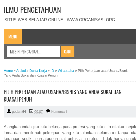
ILMU PENGETAHUAN
SITUS WEB BELAJAR ONLINE - WWW.ORGANISASI.ORG
MENU
Home
»
Artikel
»
Dunia Kerja
»
ID
»
Wirausaha
»
Pilih Pekerjaan atau Usaha/Bisnis
Yang Anda Sukai dan Kuasai Penuh
PILIH PEKERJAAN ATAU USAHA/BISNIS YANG ANDA SUKAI DAN
KUASAI PENUH
godam64
00:07
Komentari
Alangkah indah jika kita bekerja pada profesi yang kita cita-citakan sejak
lama dan menikmati pekerjaan yang kita jalankan selama ini tanpa ada
keraguan sedikit pun ataupun niat untuk alih profesi. Tidak hanya untuk