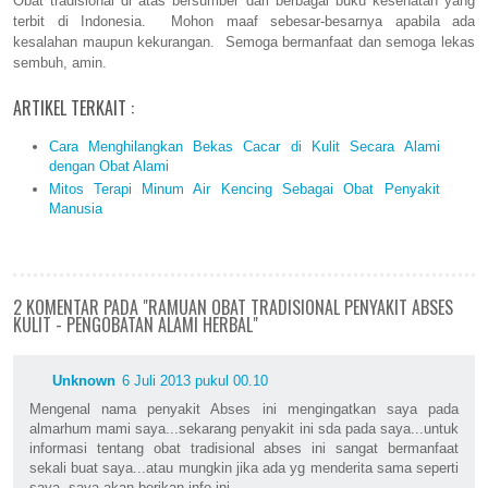
Obat tradisional di atas bersumber dari berbagai buku kesehatan yang
terbit di Indonesia. Mohon maaf sebesar-besarnya apabila ada
kesalahan maupun kekurangan. Semoga bermanfaat dan semoga lekas
sembuh, amin.
ARTIKEL TERKAIT :
Cara Menghilangkan Bekas Cacar di Kulit Secara Alami
dengan Obat Alami
Mitos Terapi Minum Air Kencing Sebagai Obat Penyakit
Manusia
2 KOMENTAR PADA "RAMUAN OBAT TRADISIONAL PENYAKIT ABSES
KULIT - PENGOBATAN ALAMI HERBAL"
Unknown
6 Juli 2013 pukul 00.10
Mengenal nama penyakit Abses ini mengingatkan saya pada
almarhum mami saya...sekarang penyakit ini sda pada saya...untuk
informasi tentang obat tradisional abses ini sangat bermanfaat
sekali buat saya...atau mungkin jika ada yg menderita sama seperti
saya, saya akan berikan info ini...