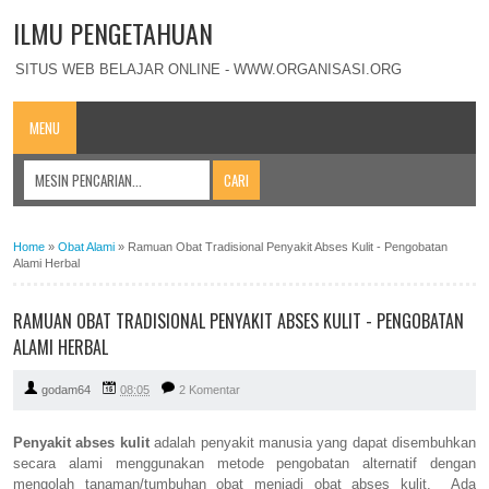
ILMU PENGETAHUAN
SITUS WEB BELAJAR ONLINE - WWW.ORGANISASI.ORG
MENU
Home
»
Obat Alami
»
Ramuan Obat Tradisional Penyakit Abses Kulit - Pengobatan
Alami Herbal
RAMUAN OBAT TRADISIONAL PENYAKIT ABSES KULIT - PENGOBATAN
ALAMI HERBAL
godam64
08:05
2 Komentar
Penyakit abses kulit
adalah penyakit manusia yang dapat disembuhkan
secara alami menggunakan metode pengobatan alternatif dengan
mengolah tanaman/tumbuhan obat menjadi obat abses kulit. Ada