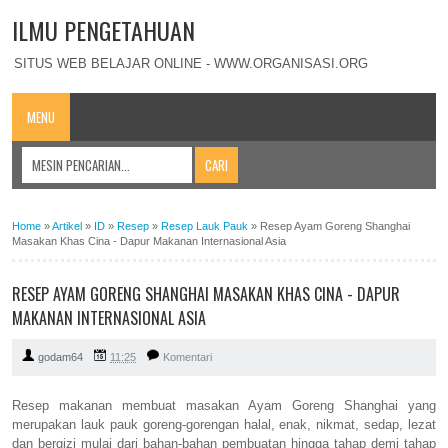
ILMU PENGETAHUAN
SITUS WEB BELAJAR ONLINE - WWW.ORGANISASI.ORG
MENU
Home
»
Artikel
»
ID
»
Resep
»
Resep Lauk Pauk
»
Resep Ayam Goreng Shanghai
Masakan Khas Cina - Dapur Makanan Internasional Asia
RESEP AYAM GORENG SHANGHAI MASAKAN KHAS CINA - DAPUR
MAKANAN INTERNASIONAL ASIA
godam64
11:25
Komentari
Resep makanan membuat masakan Ayam Goreng Shanghai yang
merupakan lauk pauk goreng-gorengan halal, enak, nikmat, sedap, lezat
dan bergizi mulai dari bahan-bahan pembuatan hingga tahap demi tahap