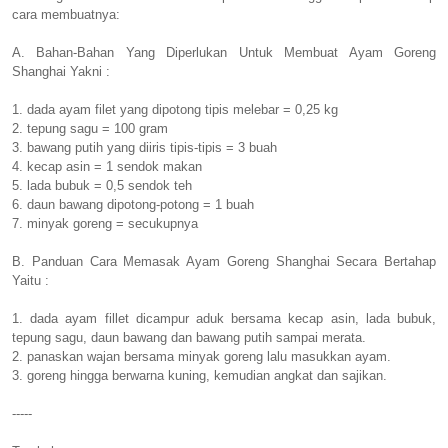
cara membuatnya:
A. Bahan-Bahan Yang Diperlukan Untuk Membuat Ayam Goreng
Shanghai Yakni :
1. dada ayam filet yang dipotong tipis melebar = 0,25 kg
2. tepung sagu = 100 gram
3. bawang putih yang diiris tipis-tipis = 3 buah
4. kecap asin = 1 sendok makan
5. lada bubuk = 0,5 sendok teh
6. daun bawang dipotong-potong = 1 buah
7. minyak goreng = secukupnya
B. Panduan Cara Memasak Ayam Goreng Shanghai Secara Bertahap
Yaitu :
1. dada ayam fillet dicampur aduk bersama kecap asin, lada bubuk,
tepung sagu, daun bawang dan bawang putih sampai merata.
2. panaskan wajan bersama minyak goreng lalu masukkan ayam.
3. goreng hingga berwarna kuning, kemudian angkat dan sajikan.
-----