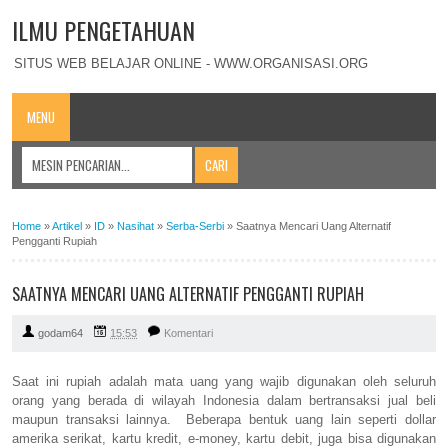
ILMU PENGETAHUAN
SITUS WEB BELAJAR ONLINE - WWW.ORGANISASI.ORG
MENU
Home
»
Artikel
»
ID
»
Nasihat
»
Serba-Serbi
»
Saatnya Mencari Uang Alternatif
Pengganti Rupiah
SAATNYA MENCARI UANG ALTERNATIF PENGGANTI RUPIAH
godam64
15:53
Komentari
Saat ini rupiah adalah mata uang yang wajib digunakan oleh seluruh
orang yang berada di wilayah Indonesia dalam bertransaksi jual beli
maupun transaksi lainnya. Beberapa bentuk uang lain seperti dollar
amerika serikat, kartu kredit, e-money, kartu debit, juga bisa digunakan