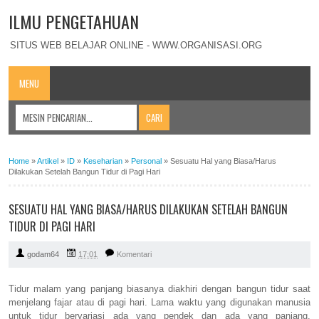
ILMU PENGETAHUAN
SITUS WEB BELAJAR ONLINE - WWW.ORGANISASI.ORG
MENU
Home
»
Artikel
»
ID
»
Keseharian
»
Personal
»
Sesuatu Hal yang Biasa/Harus
Dilakukan Setelah Bangun Tidur di Pagi Hari
SESUATU HAL YANG BIASA/HARUS DILAKUKAN SETELAH BANGUN
TIDUR DI PAGI HARI
godam64
17:01
Komentari
Tidur malam yang panjang biasanya diakhiri dengan bangun tidur saat
menjelang fajar atau di pagi hari. Lama waktu yang digunakan manusia
untuk tidur bervariasi ada yang pendek dan ada yang panjang.