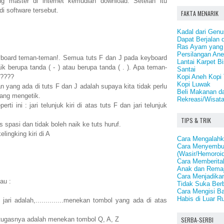
ng master di internet kemudian download. Setelah itu
i software tersebut.
FAKTA MENARIK
Kadal dari Gen
Dapat Berjalan d
Ras Ayam yang T
Persilangan An
yboard teman-teman!. Semua tuts F dan J pada keyboard
Lantai Karpet B
ik berupa tanda ( - ) atau berupa tanda ( . ). Apa teman-
Santai
Kopi Aneh Kopi 
?????
Kopi Luwak
n yang ada di tuts F dan J adalah supaya kita tidak perlu
Beli Makanan d
dang mengetik.
Rekreasi/Wisata
erti ini : jari telunjuk kiri di atas tuts F dan jari telunjuk
TIPS & TRIK
ts spasi dan tidak boleh naik ke tuts huruf.
lingking kiri di A
Cara Mengalahka
Cara Menyembu
(Wasir/Hemoroid
Cara Memberita
Anak dan Rema
Cara Menjadika
tau :
Tidak Suka Ber
Cara Mengisi B
Habis di Luar 
ari adalah,..............menekan tombol yang ada di atas
SERBA-SERBI
kiri tugasnya adalah menekan tombol Q, A, Z