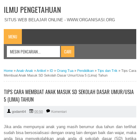
ILMU PENGETAHUAN
SITUS WEB BELAJAR ONLINE - WWW.ORGANISASI.ORG
MENU
Home
»
Anak-Anak
»
Artikel
»
ID
»
Orang Tua
»
Pendidikan
»
Tips dan Trik
»
Tips Cara
Membuat Anak Masuk SD Sekolah Dasar Umur/Usia 5 (Lima) Tahun
TIPS CARA MEMBUAT ANAK MASUK SD SEKOLAH DASAR UMUR/USIA
5 (LIMA) TAHUN
godam64
00:50
Komentari
Jika anda mempunyai anak yang masih berumur dua tahun dan terlihat
sudah bisa bersosialisasi dengan orang lain dengan baik dan wajar, maka
anda bisa menyekolahkan anak anda di sekolah dasar (SD) ketika