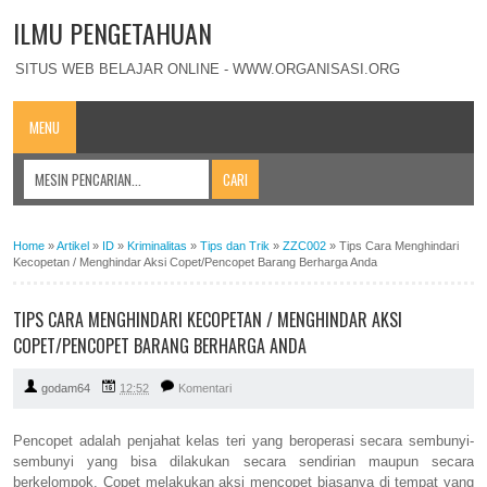
ILMU PENGETAHUAN
SITUS WEB BELAJAR ONLINE - WWW.ORGANISASI.ORG
MENU
Home
»
Artikel
»
ID
»
Kriminalitas
»
Tips dan Trik
»
ZZC002
»
Tips Cara Menghindari
Kecopetan / Menghindar Aksi Copet/Pencopet Barang Berharga Anda
TIPS CARA MENGHINDARI KECOPETAN / MENGHINDAR AKSI
COPET/PENCOPET BARANG BERHARGA ANDA
godam64
12:52
Komentari
Pencopet adalah penjahat kelas teri yang beroperasi secara sembunyi-
sembunyi yang bisa dilakukan secara sendirian maupun secara
berkelompok. Copet melakukan aksi mencopet biasanya di tempat yang