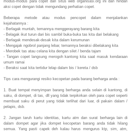
modus-modus para copet dari situs web organisasi.org ini dan hindari
aksi copet dengan tidak mengundang perhatian copet.
Beberapa metode atau modus pencopet dalam menjalankan
kejahatannya :
- Berlagak muntah, temannya menggerayang barang kita
- Belagak ikut turun dari bis sambil buka-buka tas kita dari belakang
- Berlagak mendesak-desak kita dalam kerumunan
- Mengajak ngobrol panjang lebar, temannya beraksi dibelakang kita
- Merobek tas atau celana kita dengan silet / benda tajam
- Tangan copet langsung merogoh kantong kita saat masuk kendaraan
umum ramai
- Beraksi saat kita tertidur lelap dalam bis / kereta / dsb
Tips cara mengurangi resiko kecopetan pada barang berharga anda :
1. Buat tempat menyimpan barang berharga anda selain di kantong, di
saku, di dompet, di tas, dll yang tidak terpikirkan oleh para copet seperti
membuat saku di perut yang tidak terlihat dari luar, di pakain dalam /
pelapis, dsb.
2. Jangan taruh kartu identitas, kartu atm dan surat berharga lain di
dalam dompet agar jika dompet kecopetan barang anda tidak hilang
semua. Yang pasti capek deh kalau harus mengurus ktp, sim, atm,