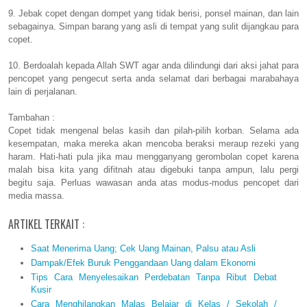
9. Jebak copet dengan dompet yang tidak berisi, ponsel mainan, dan lain
sebagainya. Simpan barang yang asli di tempat yang sulit dijangkau para
copet.
10. Berdoalah kepada Allah SWT agar anda dilindungi dari aksi jahat para
pencopet yang pengecut serta anda selamat dari berbagai marabahaya
lain di perjalanan.
Tambahan :
Copet tidak mengenal belas kasih dan pilah-pilih korban. Selama ada
kesempatan, maka mereka akan mencoba beraksi meraup rezeki yang
haram. Hati-hati pula jika mau mengganyang gerombolan copet karena
malah bisa kita yang difitnah atau digebuki tanpa ampun, lalu pergi
begitu saja. Perluas wawasan anda atas modus-modus pencopet dari
media massa.
ARTIKEL TERKAIT :
Saat Menerima Uang; Cek Uang Mainan, Palsu atau Asli
Dampak/Efek Buruk Penggandaan Uang dalam Ekonomi
Tips Cara Menyelesaikan Perdebatan Tanpa Ribut Debat
Kusir
Cara Menghilangkan Malas Belajar di Kelas / Sekolah /