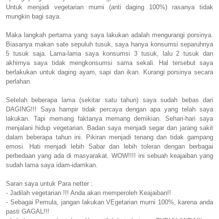
Untuk menjadi vegetarian murni (anti daging 100%) rasanya tidak
mungkin bagi saya.
Maka langkah pertama yang saya lakukan adalah mengurangi porsinya.
Biasanya makan sate sepuluh tusuk, saya hanya konsumsi separuhnya
5 tusuk saja. Lama-lama saya konsumsi 3 tusuk, lalu 2 tusuk dan
akhirnya saya tidak mengkonsumsi sama sekali. Hal tersebut saya
berlakukan untuk daging ayam, sapi dan ikan. Kurangi porsinya secara
perlahan.
Setelah beberapa lama (sekitar satu tahun) saya sudah bebas dari
DAGING!!! Saya hampir tidak percaya dengan apa yang telah saya
lakukan. Tapi memang faktanya memang demikian. Sehari-hari saya
menjalani hidup vegetarian. Badan saya menjadi segar dan jarang sakit
dalam beberapa tahun ini. Pikiran menjadi tenang dan tidak gampang
emosi. Hati menjadi lebih Sabar dan lebih toleran dengan berbagai
perbedaan yang ada di masyarakat. WOW!!!! ini sebuah keajaiban yang
sudah lama saya idam-idamkan.
Saran saya untuk Para netter :
- Jadilah vegetarian !!! Anda akan memperoleh Keajaiban!!
- Sebagai Pemula, jangan lakukan VEgetarian murni 100%, karena anda
pasti GAGAL!!!