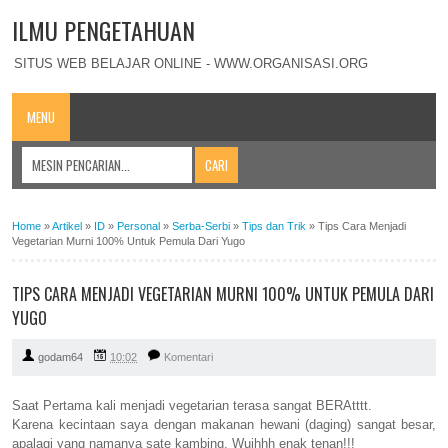
ILMU PENGETAHUAN
SITUS WEB BELAJAR ONLINE - WWW.ORGANISASI.ORG
MENU
Home
»
Artikel
»
ID
»
Personal
»
Serba-Serbi
»
Tips dan Trik
»
Tips Cara Menjadi
Vegetarian Murni 100% Untuk Pemula Dari Yugo
TIPS CARA MENJADI VEGETARIAN MURNI 100% UNTUK PEMULA DARI
YUGO
godam64
10:02
Komentari
Saat Pertama kali menjadi vegetarian terasa sangat BERAtttt.
Karena kecintaan saya dengan makanan hewani (daging) sangat besar,
apalagi yang namanya sate kambing, Wuihhh enak tenan!!!