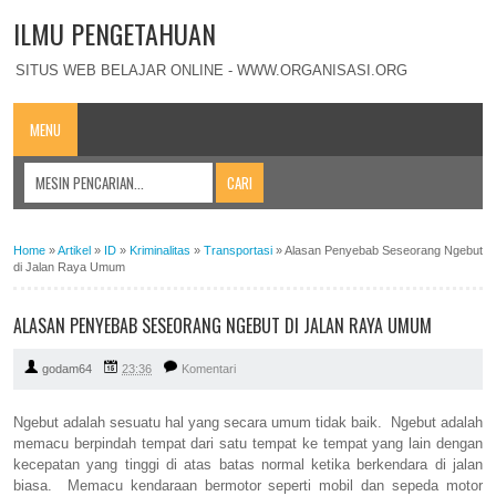
ILMU PENGETAHUAN
SITUS WEB BELAJAR ONLINE - WWW.ORGANISASI.ORG
MENU
Home
»
Artikel
»
ID
»
Kriminalitas
»
Transportasi
»
Alasan Penyebab Seseorang Ngebut
di Jalan Raya Umum
ALASAN PENYEBAB SESEORANG NGEBUT DI JALAN RAYA UMUM
godam64
23:36
Komentari
Ngebut adalah sesuatu hal yang secara umum tidak baik. Ngebut adalah
memacu berpindah tempat dari satu tempat ke tempat yang lain dengan
kecepatan yang tinggi di atas batas normal ketika berkendara di jalan
biasa. Memacu kendaraan bermotor seperti mobil dan sepeda motor