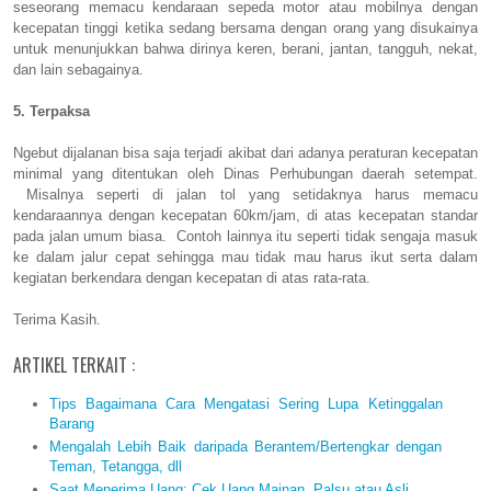
seseorang memacu kendaraan sepeda motor atau mobilnya dengan
kecepatan tinggi ketika sedang bersama dengan orang yang disukainya
untuk menunjukkan bahwa dirinya keren, berani, jantan, tangguh, nekat,
dan lain sebagainya.
5. Terpaksa
Ngebut dijalanan bisa saja terjadi akibat dari adanya peraturan kecepatan
minimal yang ditentukan oleh Dinas Perhubungan daerah setempat.
Misalnya seperti di jalan tol yang setidaknya harus memacu
kendaraannya dengan kecepatan 60km/jam, di atas kecepatan standar
pada jalan umum biasa. Contoh lainnya itu seperti tidak sengaja masuk
ke dalam jalur cepat sehingga mau tidak mau harus ikut serta dalam
kegiatan berkendara dengan kecepatan di atas rata-rata.
Terima Kasih.
ARTIKEL TERKAIT :
Tips Bagaimana Cara Mengatasi Sering Lupa Ketinggalan
Barang
Mengalah Lebih Baik daripada Berantem/Bertengkar dengan
Teman, Tetangga, dll
Saat Menerima Uang; Cek Uang Mainan, Palsu atau Asli