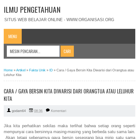
ILMU PENGETAHUAN
SITUS WEB BELAJAR ONLINE - WWW.ORGANISASI.ORG
MENU
Home
»
Artikel
»
Fakta Unik
»
ID
»
Cara / Gaya Bersin Kita Diwarisi dari Orangtua atau
Leluhur Kita
CARA / GAYA BERSIN KITA DIWARISI DARI ORANGTUA ATAU LELUHUR
KITA
godam64
08:36
Komentari
Jika kita perhatikan sekilas maka terlihat bahwa setiap orang seperti
mempunyai cara bersinnya masing-masing yang berbeda satu sama lain.
Akan tetapi sebenarnya gaya bersin seseorang bisa mirip satu sama