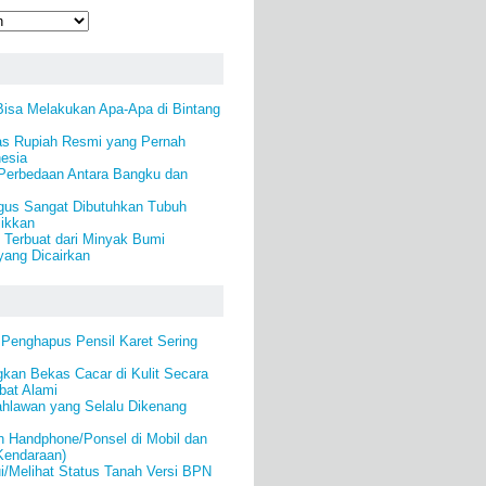
Bisa Melakukan Apa-Apa di Bintang
as Rupiah Resmi yang Pernah
nesia
 Perbedaan Antara Bangku dan
ngus Sangat Dibutuhkan Tubuh
jikkan
) Terbuat dari Minyak Bumi
yang Dicairkan
 Penghapus Pensil Karet Sering
kan Bekas Cacar di Kulit Secara
bat Alami
ahlawan yang Selalu Dikenang
 Handphone/Ponsel di Mobil dan
Kendaraan)
i/Melihat Status Tanah Versi BPN