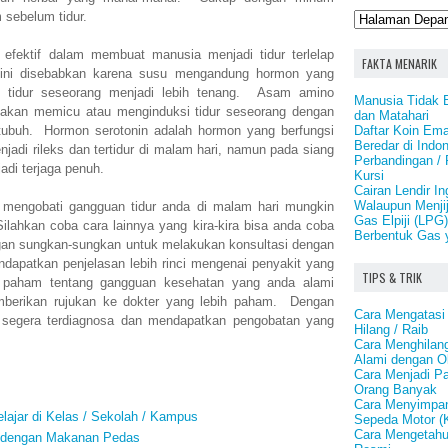
 sebelum tidur.
efektif dalam membuat manusia menjadi tidur terlelap
FAKTA MENARIK
ini disebabkan karena susu mengandung hormon yang
 tidur seseorang menjadi lebih tenang. Asam amino
Manusia Tidak 
 akan memicu atau menginduksi tidur seseorang dengan
dan Matahari
Daftar Koin Em
tubuh. Hormon serotonin adalah hormon yang berfungsi
Beredar di Indo
jadi rileks dan tertidur di malam hari, namun pada siang
Perbandingan /
di terjaga penuh.
Kursi
Cairan Lendir I
Walaupun Menji
 mengobati gangguan tidur anda di malam hari mungkin
Gas Elpiji (LPG
Silahkan coba cara lainnya yang kira-kira bisa anda coba
Berbentuk Gas 
ngan sungkan-sungkan untuk melakukan konsultasi dengan
dapatkan penjelasan lebih rinci mengenai penyakit yang
TIPS & TRIK
g paham tentang gangguan kesehatan yang anda alami
mberikan rujukan ke dokter yang lebih paham. Dengan
Cara Mengatasi
 segera terdiagnosa dan mendapatkan pengobatan yang
Hilang / Raib
Cara Menghilang
Alami dengan O
Cara Menjadi P
Orang Banyak
Cara Menyimpan
ajar di Kelas / Sekolah / Kampus
Sepeda Motor (
Cara Mengetahu
 dengan Makanan Pedas