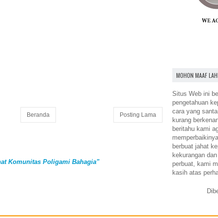
MOHON MAAF LAH
Situs Web ini be
pengetahuan k
cara yang santa
Beranda
Posting Lama
kurang berkena
beritahu kami a
memperbaikinya.
berbuat jahat ke
kekurangan dan
at Komunitas Poligami Bahagia"
perbuat, kami m
kasih atas perh
Dib