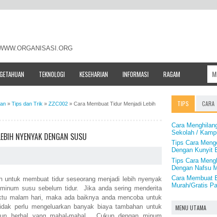
- WWW.ORGANISASI.ORG
NGETAHUAN
TEKNOLOGI
KESEHARIAN
INFORMASI
RAGAM
TIPS
CARA
man
»
Tips dan Trik
»
ZZC002
»
Cara Membuat Tidur Menjadi Lebih
Cara Menghilang
Sekolah / Kamp
LEBIH NYENYAK DENGAN SUSU
Tips Cara Mengo
Dengan Kunyit 
Tips Cara Meng
Dengan Nafsu M
Cara Membuat B
h untuk membuat tidur seseorang menjadi lebih nyenyak
Murah/Gratis Pa
 minum susu sebelum tidur. Jika anda sering menderita
aktu malam hari, maka ada baiknya anda mencoba untuk
idak perlu mengeluarkan banyak biaya tambahan untuk
MENU UTAMA
upun herbal yang mahal-mahal. Cukup dengan minum