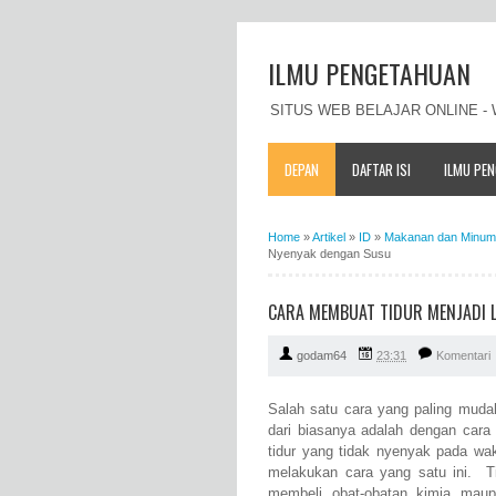
ILMU PENGETAHUAN
SITUS WEB BELAJAR ONLINE 
DEPAN
DAFTAR ISI
ILMU PE
Home
»
Artikel
»
ID
»
Makanan dan Minu
Nyenyak dengan Susu
CARA MEMBUAT TIDUR MENJADI 
godam64
23:31
Komentari
Salah satu cara yang paling muda
dari biasanya adalah dengan cara
tidur yang tidak nyenyak pada w
melakukan cara yang satu ini. T
membeli obat-obatan kimia ma