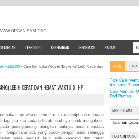
- WWW.ORGANISASI.ORG
NGETAHUAN
TEKNOLOGI
KESEHARIAN
INFORMASI
RAGAM
TIPS
CARA
rik
»
ZZC003
»
Cara Membuka Website (Browsing) Lebih Cepat dan
Tips Cara Memb
Investasi Prope
NG) LEBIH CEPAT DAN HEMAT WAKTU DI HP
Cara Membeli O
Dari Rumah
MENU UTAMA
mbuka situs web di internet melalui handphone memang
h lagi jika kita sedang butuh-butuhnya untuk mengakses
pada pusing-pusing alangkah baiknya anda mencoba
ini. Siapa tahu ada yang cocok dengan anda sehingga
FAKTA MENARIK
ternet anda menjadi jauh lebih kencang dan cepat