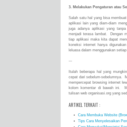
3. Melakukan Pengaturan atau S
Salah satu hal yang bisa membuat 
aplikasi lain yang diam-diam men
juga adanya aplikasi yang tanpa 
menjadi terasa lambat. Dengan m
tiap aplikasi maka kita dapat men
koneksi internet hanya digunakan
leluasa dalam menggunakan setiap 
---
Itulah beberapa hal yang mungkin
cepat dari sebelum-sebelumnya. Mu
mempercepat browsing internet lew
kolom komentar di bawah ini. M
tulisan web organisasi.org yang sed
ARTIKEL TERKAIT :
Cara Membuka Website (Brow
Tips Cara Menyelesaikan Per
Cara Menyukai/Mencintai Ses