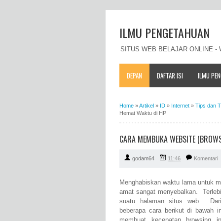
ILMU PENGETAHUAN
SITUS WEB BELAJAR ONLINE 
DEPAN
DAFTAR ISI
ILMU PE
Home
»
Artikel
»
ID
»
Internet
»
Tips dan T
Hemat Waktu di HP
CARA MEMBUKA WEBSITE (BROWSI
godam64
11:46
Komentari
Menghabiskan waktu lama untuk me
amat sangat menyebalkan. Terlebi
suatu halaman situs web. Dari
beberapa cara berikut di bawah 
membuat kecepatan browsing in