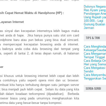
Dulunya Negara
Ras Ayam yang T
bih Cepat Hemat Waktu di Handphone (HP) :
Persilangan An
Uang Rupiah ya
100.000,- Lagi
Layanan Internet
Gunung Buatan 
Jerman
itas sinyal dan kecepatan internetnya lebih bagus maka
ernet anda di hape. Jika hanya punya satu slot sim card
TIPS & TRIK
ndphone baru atau pun bekas yang bisa dual simcard.
mempercepat kecepatan browsing anda di internet.
Cara Menghindar
 baiknya anda coba dulu browsing dari tempat yang
Keluarga/Saudar
a, seperti di lantai 2, di teras depan rumah, di halaman
Cara Mengamank
Tempat Tinggal
Cara Belanja On
Hari yang Sama
ser
Cara Mengatasi
Sendiri
Cara Menyembu
si khusus untuk browsing internet lebih cepat dan lebih
Tenggorokan Se
 contohnya yaitu seperti opera mini dan uc browser.
mbuat kita hanya terhubung dengan satu jaringan server
SERBA-SERBI
 bisa menjadi jauh lebih cepat. Selain itu data yang kita
dah dalam keadaan terkompresi (dipadatkan). Berbeda
browser biasa yang pada umumnya mengharuskan kita
rima data yang besar-besar tanpa kompresi.