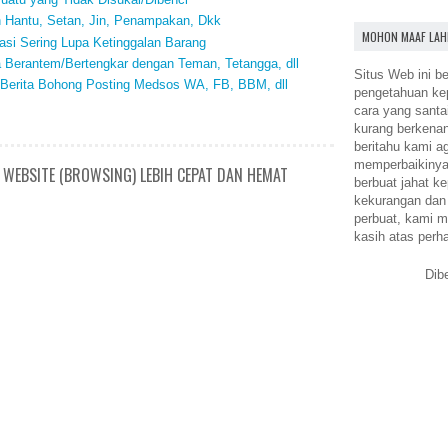
n Hantu, Setan, Jin, Penampakan, Dkk
MOHON MAAF LAH
si Sering Lupa Ketinggalan Barang
a Berantem/Bertengkar dengan Teman, Tetangga, dll
Situs Web ini be
 Berita Bohong Posting Medsos WA, FB, BBM, dll
pengetahuan k
cara yang santa
kurang berkena
beritahu kami a
memperbaikinya.
WEBSITE (BROWSING) LEBIH CEPAT DAN HEMAT
berbuat jahat ke
kekurangan dan
perbuat, kami m
kasih atas perh
Dib