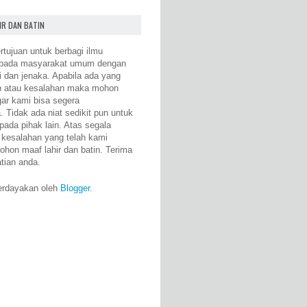
IR DAN BATIN
rtujuan untuk berbagi ilmu
epada masyarakat umum dengan
i dan jenaka. Apabila ada yang
n atau kesalahan maka mohon
gar kami bisa segera
 Tidak ada niat sedikit pun untuk
pada pihak lain. Atas segala
 kesalahan yang telah kami
ohon maaf lahir dan batin. Terima
atian anda.
erdayakan oleh
Blogger
.