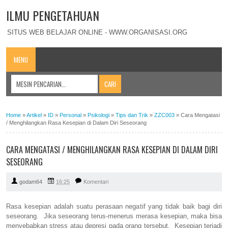
ILMU PENGETAHUAN
SITUS WEB BELAJAR ONLINE - WWW.ORGANISASI.ORG
MENU
Home
»
Artikel
»
ID
»
Personal
»
Psikologi
»
Tips dan Trik
»
ZZC003
»
Cara Mengatasi
/ Menghilangkan Rasa Kesepian di Dalam Diri Seseorang
CARA MENGATASI / MENGHILANGKAN RASA KESEPIAN DI DALAM DIRI
SESEORANG
godam64
16:25
Komentari
Rasa kesepian adalah suatu perasaan negatif yang tidak baik bagi diri
seseorang. Jika seseorang terus-menerus merasa kesepian, maka bisa
menyebabkan stress atau depresi pada orang tersebut. Kesepian terjadi