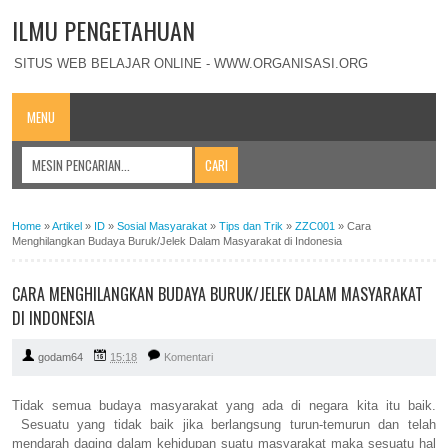
ILMU PENGETAHUAN
SITUS WEB BELAJAR ONLINE - WWW.ORGANISASI.ORG
MENU
Home
»
Artikel
»
ID
»
Sosial Masyarakat
»
Tips dan Trik
»
ZZC001
»
Cara
Menghilangkan Budaya Buruk/Jelek Dalam Masyarakat di Indonesia
CARA MENGHILANGKAN BUDAYA BURUK/JELEK DALAM MASYARAKAT
DI INDONESIA
godam64
15:18
Komentari
Tidak semua budaya masyarakat yang ada di negara kita itu baik.
Sesuatu yang tidak baik jika berlangsung turun-temurun dan telah
mendarah daging dalam kehidupan suatu masyarakat maka sesuatu hal