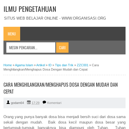
ILMU PENGETAHUAN
SITUS WEB BELAJAR ONLINE - WWW.ORGANISASI.ORG
MENU
Home
»
Agama Islam
»
Artikel
»
ID
»
Tips dan Trik
»
ZZC001
»
Cara
Menghilangkan/Menghapus Dosa Dengan Mudah dan Cepat
CARA MENGHILANGKAN/MENGHAPUS DOSA DENGAN MUDAH DAN
CEPAT
godam64
17:29
Komentari
Orang yang punya banyak dosa bisa menjadi bersih suci dari dosa sama
sekali dengan mudah. Baik dosa kecil maupun dosa besar yang
bertumpuk-tumpuk banyaknya bisa diampuni oleh Tuhan. Tuhan